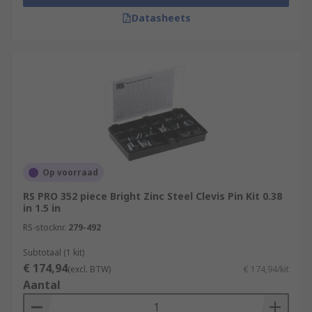
Datasheets
Op voorraad
RS PRO 352 piece Bright Zinc Steel Clevis Pin Kit 0.38
in 1.5 in
RS-stocknr.
279-492
Subtotaal (1 kit)
€ 174,94
(excl. BTW)
€ 174,94/kit
Aantal