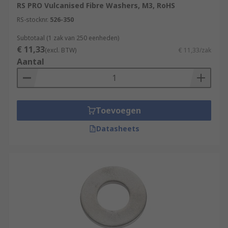
RS PRO Vulcanised Fibre Washers, M3, RoHS
such as chrome and nickel plated.
RS-stocknr.
526-350
Shape
- The majority of washers are round
to match the round head of a screw of bolt.
Subtotaal (1 zak van 250 eenheden)
€ 11,33
You can also buy square washers for use
(excl. BTW)
€ 11,33/zak
Aantal
with bolts with a square head.
Thickness - there is a range of thicknesses
available. Thicker washers can provide
extra strength.
Toevoegen
Datasheets