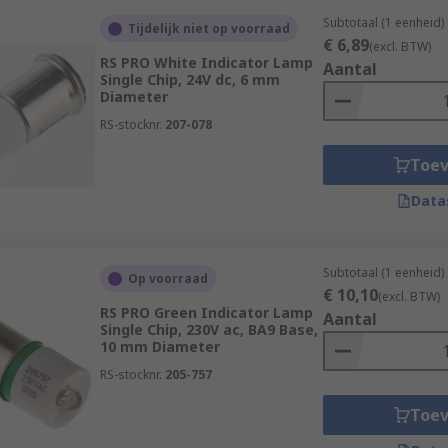
Subtotaal (1 eenheid)
Tijdelijk niet op voorraad
€ 6,89
(excl. BTW)
RS PRO White Indicator Lamp
Aantal
Single Chip, 24V dc, 6 mm
Diameter
RS-stocknr.
207-078
Toe
Data
Subtotaal (1 eenheid)
Op voorraad
€ 10,10
(excl. BTW)
RS PRO Green Indicator Lamp
Aantal
Single Chip, 230V ac, BA9 Base,
10 mm Diameter
RS-stocknr.
205-757
Toe