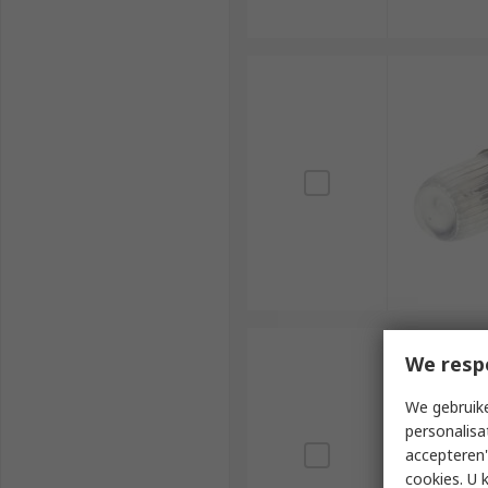
We resp
We gebruike
personalisa
accepteren"
cookies. U 