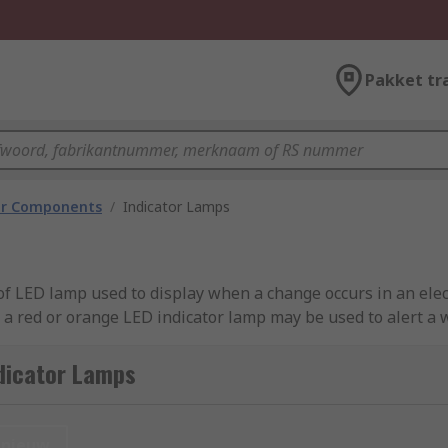
Pakket tr
tor Components
/
Indicator Lamps
 of LED lamp used to display when a change occurs in an elec
 a red or orange LED indicator lamp may be used to alert a w
dicator lamps usually consist of a single bulb, unlike othe
dicator Lamps
mps?
nieuw