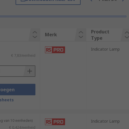
h longer lifespan than incandescent
um brightness instantly.
Product
Merk
Type
y of the light produced, by size, and by
Indicator Lamp
€ 7,83/eenheid
voegen
sheets
ng van 10 eenheden)
Indicator Lamp
€ 0,424/eenheid