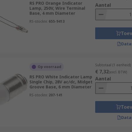
RS PRO Orange Indicator
Aantal
Lamp, 250V, Wire Terminal
Base, 4 mm Diameter
RS-stocknr.
655-9413
Toe
Data
Subtotaal (1 eenheid)
Op voorraad
€ 7,32
(excl. BTW)
RS PRO White Indicator Lamp
Aantal
Single Chip, 28V ac/dc, Midget
Groove Base, 6 mm Diameter
RS-stocknr.
207-141
Toe
Data