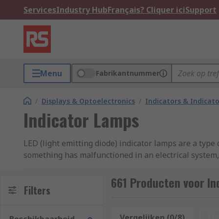
Services
Industry Hub
Français? Cliquer ici
Support
Menu
Fabrikantnummer
/
Displays & Optoelectronics
/
Indicators & Indica
Indicator Lamps
LED (light emitting diode) indicator lamps are a type
something has malfunctioned in an electrical system,
phone voicemail systems and dashboard lights. LED in
arrays
661 Producten voor In
Filters
What are the advantages of LED indicator la
Vergelijken (0/8)
Op