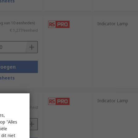
sheets
ng van 10 eenheden)
Indicator Lamp
€ 1,277/eenheid
voegen
sheets
Indicator Lamp
€ 11,25/eenheid
es,
op "Alles
iële
dit niet