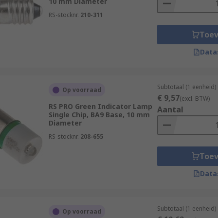
10 mm Diameter
RS-stocknr.
210-311
Toe
Data
Subtotaal (1 eenheid)
Op voorraad
€ 9,57
(excl. BTW)
RS PRO Green Indicator Lamp
Aantal
Single Chip, BA9 Base, 10 mm
Diameter
RS-stocknr.
208-655
Toe
Data
Subtotaal (1 eenheid)
Op voorraad