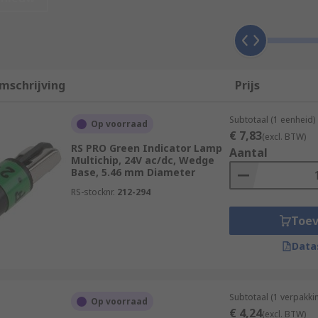
amps are much more energy efficient. They also have a muc
re a warm-up period after being switched on, reaching maxim
mschrijving
Prijs
lours depending on your needs. They also vary by the intensit
Subtotaal (1 eenheid)
Op voorraad
€ 7,83
(excl. BTW)
RS PRO Green Indicator Lamp
Aantal
Multichip, 24V ac/dc, Wedge
Base, 5.46 mm Diameter
RS-stocknr.
212-294
Toe
Data
Subtotaal (1 verpakki
Op voorraad
€ 4,24
(excl. BTW)