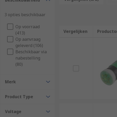
Beschikbaarheid
Compared with traditional incandescent lamps, LED l
lamps. Unlike fluoresccent lights, they do not requi
3 opties beschikbaar
Types of LED indicator lamps
Op voorraad
Vergelijken
Producto
(413)
LED indicator lamps come in a variety of different co
Op aanvraag
longevity.
geleverd (106)
Beschikbaar via
nabestelling
(80)
Merk
Product Type
Voltage