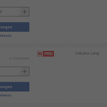
voegen
sheets
Indicator Lamp
€ 7,32/eenheid
voegen
sheets