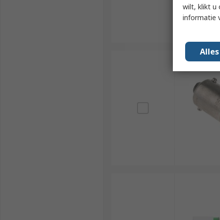
wilt, klikt
informatie 
Alle