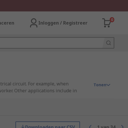
0
aceren
Inloggen / Registreer
trical circuit. For example, when
Tonen
orker. Other applications include in
r types of LED lamps such as
LED circular
Downloaden naar CSV
1
van
34