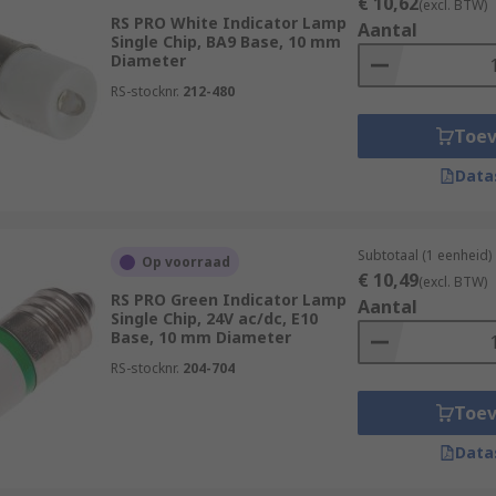
€ 10,62
(excl. BTW)
RS PRO White Indicator Lamp
Aantal
Single Chip, BA9 Base, 10 mm
Diameter
RS-stocknr.
212-480
Toe
Data
Subtotaal (1 eenheid)
Op voorraad
€ 10,49
(excl. BTW)
RS PRO Green Indicator Lamp
Aantal
Single Chip, 24V ac/dc, E10
Base, 10 mm Diameter
RS-stocknr.
204-704
Toe
Data