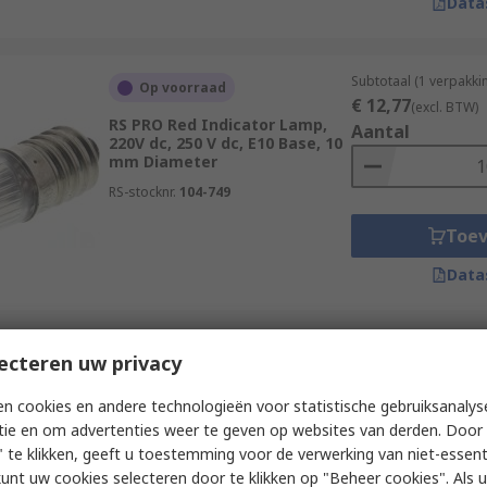
Data
Subtotaal (1 verpakki
Op voorraad
€ 12,77
(excl. BTW)
RS PRO Red Indicator Lamp,
Aantal
220V dc, 250 V dc, E10 Base, 10
mm Diameter
RS-stocknr.
104-749
Toe
Data
Subtotaal (1 eenheid)
ecteren uw privacy
Op voorraad
€ 11,25
(excl. BTW)
RS PRO Green Indicator Lamp
Aantal
n cookies en andere technologieën voor statistische gebruiksanalys
Single Chip, E10 Base, 10 mm
tie en om advertenties weer te geven op websites van derden. Door 
Diameter
 te klikken, geeft u toestemming voor de verwerking van niet-essent
RS-stocknr.
207-539
kunt uw cookies selecteren door te klikken op "Beheer cookies". Als u 