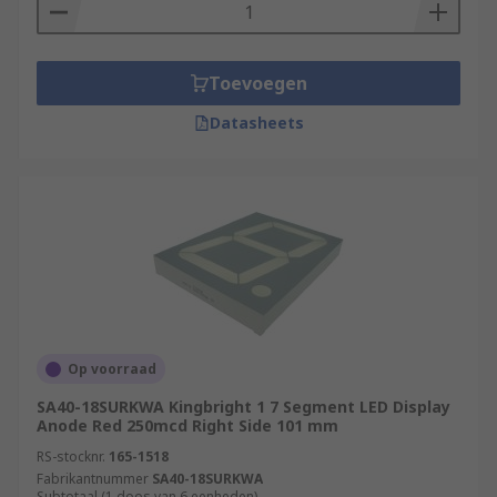
Toevoegen
Datasheets
Op voorraad
SA40-18SURKWA Kingbright 1 7 Segment LED Display
Anode Red 250mcd Right Side 101 mm
RS-stocknr.
165-1518
Fabrikantnummer
SA40-18SURKWA
Subtotaal (1 doos van 6 eenheden)