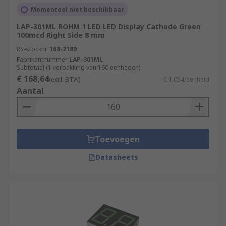
Momenteel niet beschikbaar
LAP-301ML ROHM 1 LED LED Display Cathode Green
100mcd Right Side 8 mm
RS-stocknr.
168-2189
Fabrikantnummer
LAP-301ML
Subtotaal (1 verpakking van 160 eenheden)
€ 168,64
(excl. BTW)
€ 1,054/eenheid
Aantal
Toevoegen
Datasheets