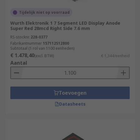
Tijdelijk niet op voorraad
Wurth Elektronik 1 7 Segment LED Display Anode
Super Red 28mcd Right Side 7.6 mm
RS-stocknr.
228-0377
Fabrikantnummer
157112S12800
Subtotaal (1 rol van 1100 eenheden)
€ 1.478,40
(excl. BTW)
€ 1,344/eenheid
Aantal
Toevoegen
Datasheets