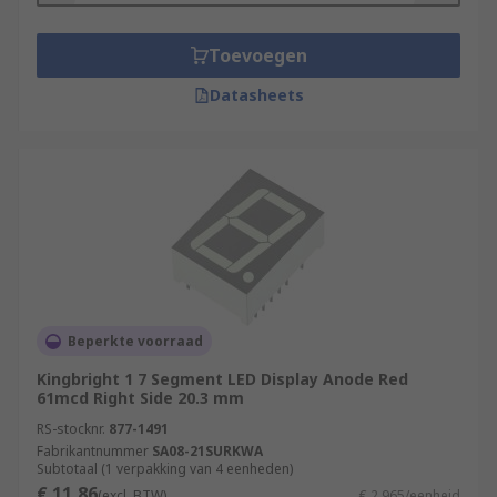
Toevoegen
Datasheets
Beperkte voorraad
Kingbright 1 7 Segment LED Display Anode Red
61mcd Right Side 20.3 mm
RS-stocknr.
877-1491
Fabrikantnummer
SA08-21SURKWA
Subtotaal (1 verpakking van 4 eenheden)
€ 11,86
(excl. BTW)
€ 2,965/eenheid