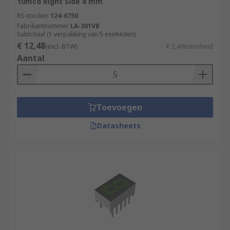
10mcd Right Side 8 mm
RS-stocknr.
124-6750
Fabrikantnummer
LA-301VB
Subtotaal (1 verpakking van 5 eenheden)
€ 12,48
(excl. BTW)
€ 2,496/eenheid
Aantal
Toevoegen
Datasheets