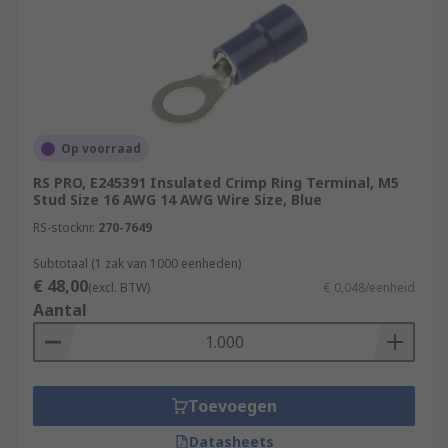
Op voorraad
RS PRO, E245391 Insulated Crimp Ring Terminal, M5
Stud Size 16 AWG 14 AWG Wire Size, Blue
RS-stocknr.
270-7649
Subtotaal (1 zak van 1000 eenheden)
€ 48,00
(excl. BTW)
€ 0,048/eenheid
Aantal
Toevoegen
Datasheets