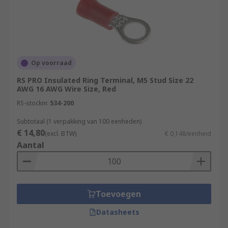
Op voorraad
RS PRO Insulated Ring Terminal, M5 Stud Size 22
AWG 16 AWG Wire Size, Red
RS-stocknr.
534-200
Subtotaal (1 verpakking van 100 eenheden)
€ 14,80
(excl. BTW)
€ 0,148/eenheid
Aantal
Toevoegen
Datasheets