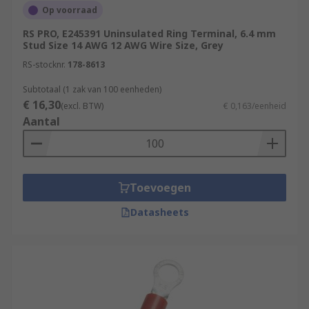
Op voorraad
Yellow 2.5 mm² to 6 mm
RS PRO, E245391 Uninsulated Ring Terminal, 6.4 mm
Blue 1.5 mm² to 2.5 mm
Stud Size 14 AWG 12 AWG Wire Size, Grey
RS-stocknr.
178-8613
Other colours are available.
Subtotaal (1 zak van 100 eenheden)
Non-insulated
€ 16,30
(excl. BTW)
€ 0,163/eenheid
Aantal
Non-insulated terminals are bigger terminals.
Non-insulated terminals connect to bigger studs
and bolts. Non-insulated ring terminals have the
capacity to except larger stranded wire. More
Toevoegen
specialised tooling is required for these heavy-
Datasheets
duty terminals.