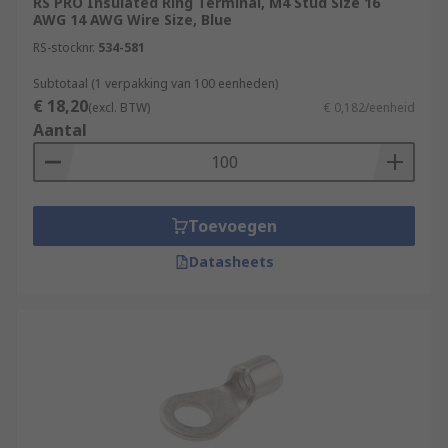
RS PRO Insulated Ring Terminal, M4 Stud Size 16
AWG 14 AWG Wire Size, Blue
RS-stocknr.
534-581
Subtotaal (1 verpakking van 100 eenheden)
€ 18,20
(excl. BTW)
€ 0,182/eenheid
Aantal
Toevoegen
Datasheets