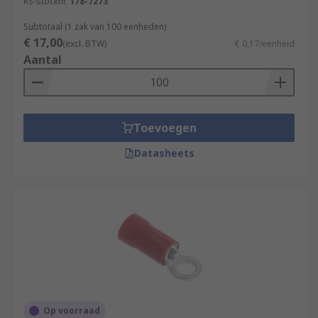
RS-stocknr.
178-7273
Subtotaal (1 zak van 100 eenheden)
€ 17,00
(excl. BTW)
€ 0,17/eenheid
Aantal
Toevoegen
Datasheets
Op voorraad