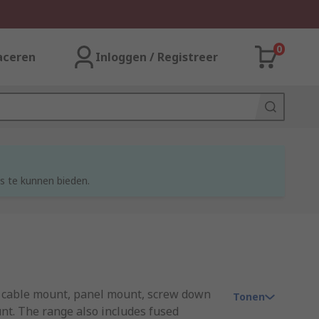
0
aceren
Inloggen / Registreer
s te kunnen bieden.
de cable mount, panel mount, screw down
Tonen
nt. The range also includes fused