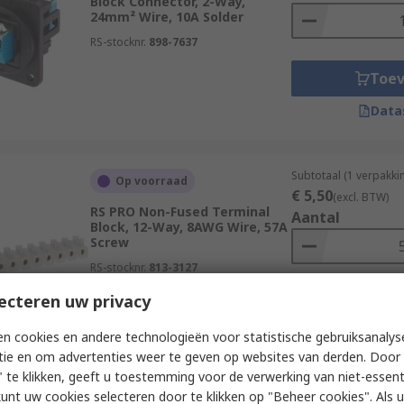
Block Connector, 2-Way,
24mm² Wire, 10A Solder
RS-stocknr.
898-7637
Toe
Data
Subtotaal (1 verpakki
Op voorraad
€ 5,50
(excl. BTW)
RS PRO Non-Fused Terminal
Aantal
Block, 12-Way, 8AWG Wire, 57A
Screw
RS-stocknr.
813-3127
ecteren uw privacy
Toe
Data
n cookies en andere technologieën voor statistische gebruiksanalys
tie en om advertenties weer te geven op websites van derden. Door 
 te klikken, geeft u toestemming voor de verwerking van niet-essent
kunt uw cookies selecteren door te klikken op "Beheer cookies". Als u 
Subtotaal (1 verpakki