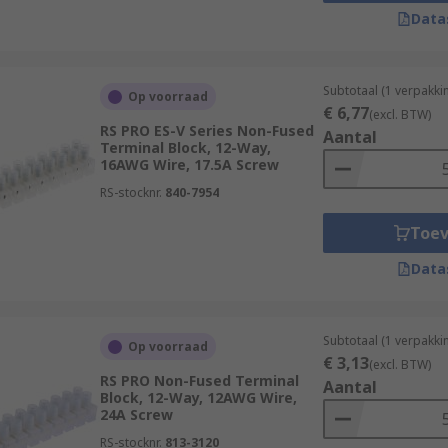
Data
Subtotaal (1 verpakki
Op voorraad
€ 6,77
(excl. BTW)
RS PRO ES-V Series Non-Fused
Aantal
Terminal Block, 12-Way,
16AWG Wire, 17.5A Screw
RS-stocknr.
840-7954
Toe
Data
Subtotaal (1 verpakki
Op voorraad
€ 3,13
(excl. BTW)
RS PRO Non-Fused Terminal
Aantal
Block, 12-Way, 12AWG Wire,
24A Screw
RS-stocknr.
813-3120