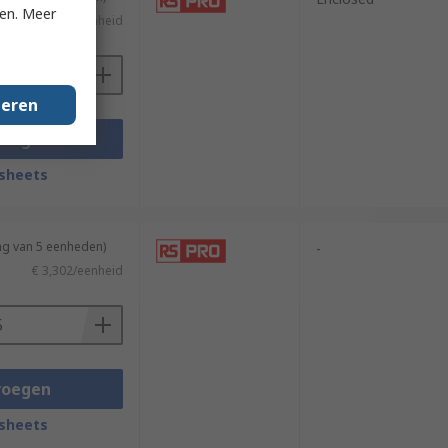
ken. Meer
€ 1,686/eenheid
geren
voegen
sheets
ng van 5 eenheden)
-
€ 3,302/eenheid
voegen
sheets