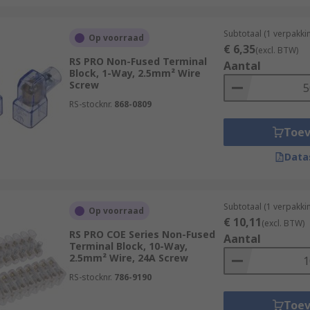
Subtotaal (1 verpakki
Op voorraad
€ 6,35
(excl. BTW)
RS PRO Non-Fused Terminal
Aantal
Block, 1-Way, 2.5mm² Wire
Screw
RS-stocknr.
868-0809
Toe
Data
Subtotaal (1 verpakki
Op voorraad
€ 10,11
(excl. BTW)
RS PRO COE Series Non-Fused
Aantal
Terminal Block, 10-Way,
2.5mm² Wire, 24A Screw
RS-stocknr.
786-9190
Toe