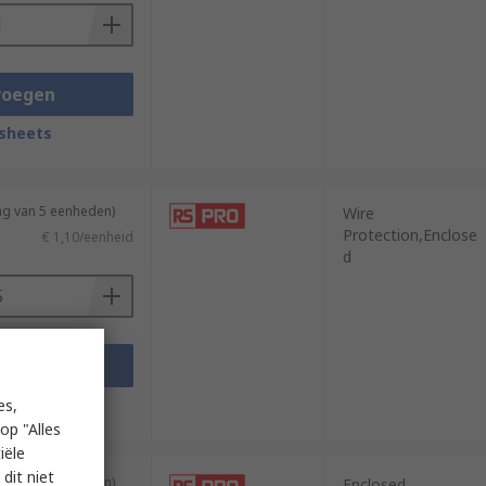
voegen
sheets
ng van 5 eenheden)
Wire
Protection,Enclose
€ 1,10/eenheid
d
voegen
sheets
es,
op "Alles
iële
dit niet
ng van 5 eenheden)
Enclosed