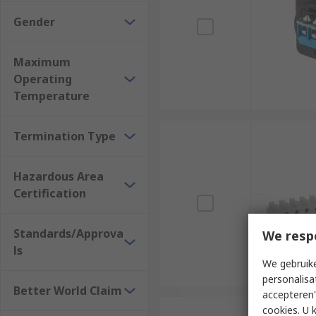
Gender
Maximum
Operating
Temperature
Termination Type
Hazardous Area
Certification
Standards/Approva
We resp
ls
We gebruike
personalisa
Better World Claim
accepteren"
cookies. U 