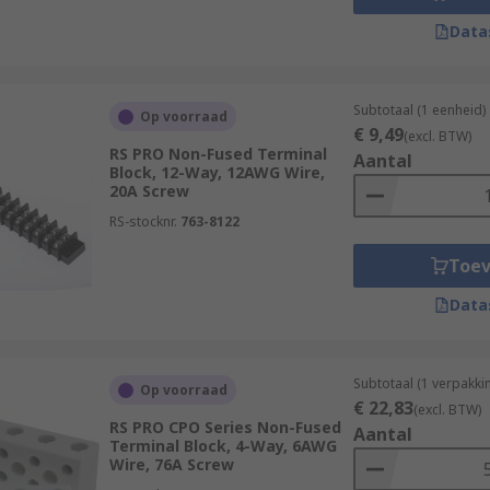
Data
Subtotaal (1 eenheid)
Op voorraad
€ 9,49
(excl. BTW)
RS PRO Non-Fused Terminal
Aantal
Block, 12-Way, 12AWG Wire,
20A Screw
RS-stocknr.
763-8122
Toe
Data
Subtotaal (1 verpakki
Op voorraad
€ 22,83
(excl. BTW)
RS PRO CPO Series Non-Fused
Aantal
Terminal Block, 4-Way, 6AWG
Wire, 76A Screw