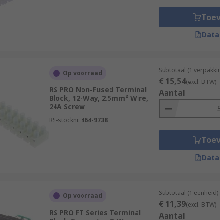
Toe
Data
Subtotaal (1 verpakki
Op voorraad
€ 15,54
(excl. BTW)
RS PRO Non-Fused Terminal
Aantal
Block, 12-Way, 2.5mm² Wire,
24A Screw
RS-stocknr.
464-9738
Toe
Data
Subtotaal (1 eenheid)
Op voorraad
€ 11,39
(excl. BTW)
RS PRO FT Series Terminal
Aantal