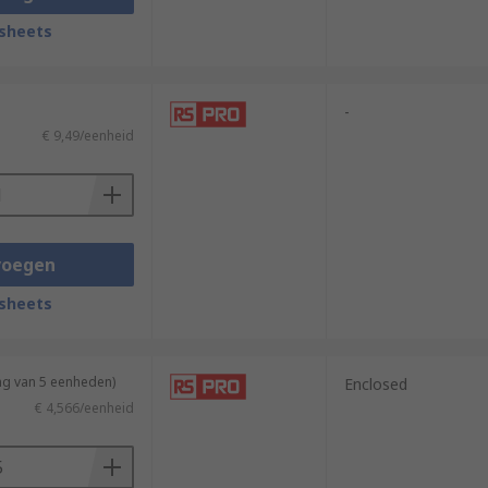
sheets
-
€ 9,49/eenheid
voegen
sheets
ng van 5 eenheden)
Enclosed
€ 4,566/eenheid