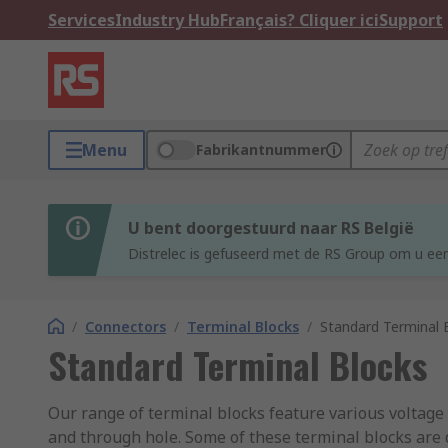
Services
Industry Hub
Français? Cliquer ici
Support
Menu
Fabrikantnummer
U bent doorgestuurd naar RS België
Distrelec is gefuseerd met de RS Group om u een
/
Connectors
/
Terminal Blocks
/
Standard Terminal 
Standard Terminal Blocks
Our range of terminal blocks feature various voltage
and through hole. Some of these terminal blocks are 