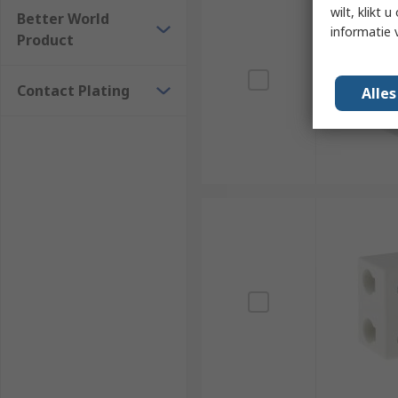
wilt, klikt
Better World
informatie 
Product
Contact Plating
Alle