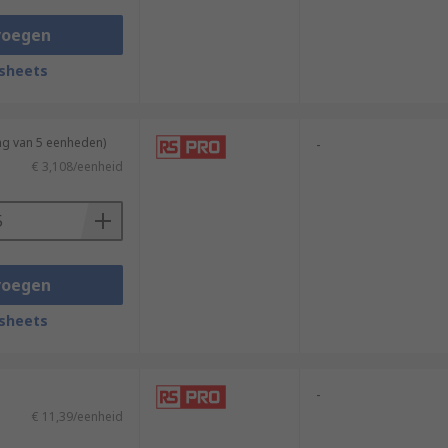
voegen
sheets
ng van 5 eenheden)
-
€ 3,108/eenheid
voegen
sheets
-
€ 11,39/eenheid