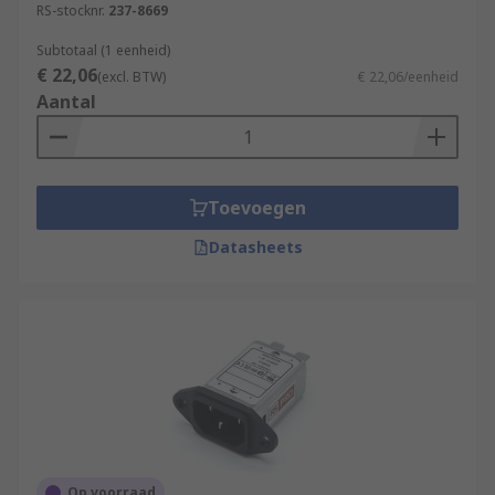
RS-stocknr.
237-8669
devices.
Subtotaal (1 eenheid)
In power supplies or electronic equipment
€ 22,06
(excl. BTW)
€ 22,06/eenheid
industries, the IEC filter contains internally
Aantal
generated noise inside the device and blocks out
external line noise. IEC filters have domestic
uses, for instance in kitchenware like kettles and
microwaves where internal electromagnetic
Toevoegen
interference is frequently created, and may
Datasheets
otherwise damage the appliance.
Types of IEC filters
There are a vast number of IEC filter types
available, each of which is adapted to a specific
usage.
Op voorraad