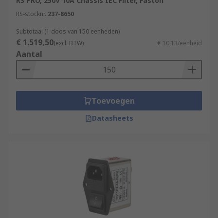
RS PRO, 250V 10A Chassis IEC Filter, Faston
RS-stocknr.
237-8650
Subtotaal (1 doos van 150 eenheden)
€ 1.519,50
(excl. BTW)
€ 10,13/eenheid
Aantal
Toevoegen
Datasheets