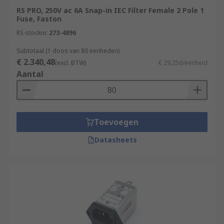
RS PRO, 250V ac 6A Snap-in IEC Filter Female 2 Pole 1
Fuse, Faston
RS-stocknr.
273-4896
Subtotaal (1 doos van 80 eenheden)
€ 2.340,48
(excl. BTW)
€ 29,256/eenheid
Aantal
Toevoegen
Datasheets