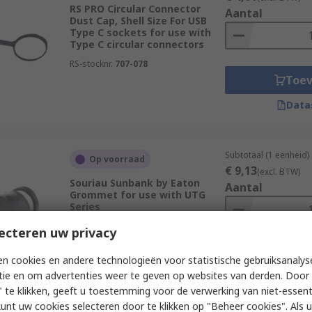
RS PRO Circular Connector
Aantal
Dust Cap, Shell Size For USB
Type C sockets for use with
Type C circular connectors
RS-stocknr.
707-078
Toe
Data
Subtotaal (1 eenheid)
Op voorraad
€ 9,13
(excl. BTW)
Souriau Sunbank by Eaton
Aantal
Grommet for use with UTG
Series
RS-stocknr.
220-7089
ecteren uw privacy
Fabrikantnummer
UTG20AC
Toe
n cookies en andere technologieën voor statistische gebruiksanalys
tie en om advertenties weer te geven op websites van derden. Door 
Data
 te klikken, geeft u toestemming voor de verwerking van niet-essent
kunt uw cookies selecteren door te klikken op "Beheer cookies". Als u 