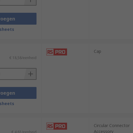
voegen
sheets
Cap
€ 18,58/eenheid
voegen
sheets
Circular Connector
Accessory
€ 4,61/eenheid