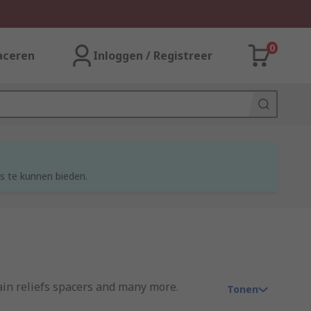
0
aceren
Inloggen / Registreer
s te kunnen bieden.
rain reliefs spacers and many more.
Tonen