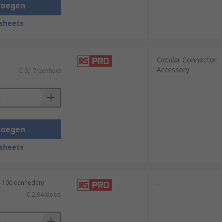
voegen
sheets
ime. Ideal for connections that may be
Circular Connector
Accessory
€ 9,17/eenheid
 strain relief accessory always ensure to
voegen
sheets
n 100 eenheden)
-
€ 2,94/doos