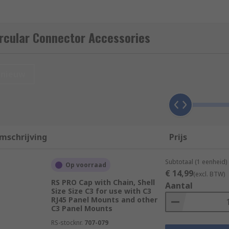
idually or in packs of assorted colours that help separate an
rcular Connector Accessories
hat terminates a cable, they reduce wiring system complexit
nieuw
tude of cable runs. Cables are often run through channels a
er, this can make them difficult to trace and identify after 
mschrijving
Prijs
Subtotaal (1 eenheid)
Op voorraad
€ 14,99
(excl. BTW)
 on the type of PCB you are using, the materials the PCB a
RS PRO Cap with Chain, Shell
Aantal
Size Size C3 for use with C3
RJ45 Panel Mounts and other
C3 Panel Mounts
lightweight, and because they do not conduct electricity, they
RS-stocknr.
707-079
 these can be used in applications where electrical conducti