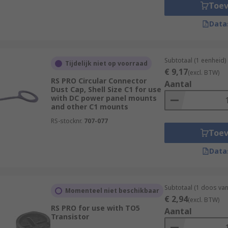
Toe
Data
ccessories can ensure a reliable and robust connection over t
just applications in a busy environment.
Subtotaal (1 eenheid)
Tijdelijk niet op voorraad
€ 9,17
(excl. BTW)
ms and colours to suit all applications. When purchasing any
RS PRO Circular Connector
Aantal
Dust Cap, Shell Size C1 for use
 efficient and reliable outcome.
with DC power panel mounts
and other C1 mounts
RS-stocknr.
707-077
Toe
Data
Subtotaal (1 doos va
Momenteel niet beschikbaar
€ 2,94
(excl. BTW)
RS PRO for use with TO5
Aantal
Transistor