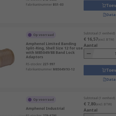
Fabrikantnummer
BS1-03
Toe
Data
Subtotaal (1 eenheid)
Op voorraad
€ 16,57
(excl. BTW)
Amphenol Limited Banding
Aantal
Split-Ring, Shell Size 12 for use
with M85049/88 Band Lock
Adaptors
RS-stocknr.
227-997
Fabrikantnummer
M85049/93-12
Toe
Data
Subtotaal (1 eenheid)
Op voorraad
€ 7,80
(excl. BTW)
Amphenol Industrial
Aantal
RS-stocknr.
279-6791