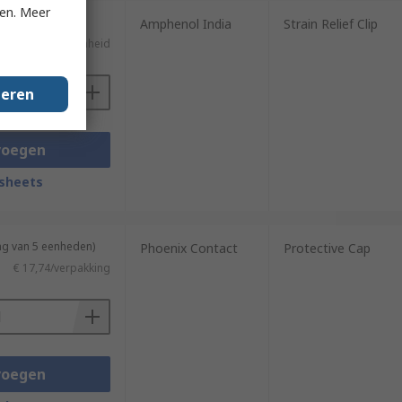
ken. Meer
Amphenol India
Strain Relief Clip
€ 4,75/eenheid
geren
voegen
sheets
ng van 5 eenheden)
Phoenix Contact
Protective Cap
€ 17,74/verpakking
voegen