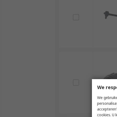
We resp
We gebruike
personalisa
accepteren"
cookies. U 