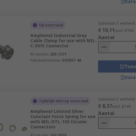
Data
Subtotaal (1 eenheid)
Op voorraad
€ 10,11
(excl. BTW)
Amphenol Industrial Grey
Aantal
Cable Clamp for use with MIL-
C-5015 Connector
RS-stocknr.
285-7371
Fabrikantnummer
DS3057-4A
Toe
Data
Subtotaal (1 eenheid)
Tijdelijk niet op voorraad
€ 8,37
(excl. BTW)
Amphenol Limited Silver
Aantal
Constant Force Spring for use
with MIL-DTL-130 Circular
Connectors
RS-stocknr.
242-5835