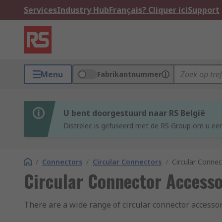
Services
Industry Hub
Français? Cliquer ici
Support
Menu
Fabrikantnummer
U bent doorgestuurd naar RS België
Distrelec is gefuseerd met de RS Group om u een
/
Connectors
/
Circular Connectors
/
Circular Connec
Circular Connector Accesso
There are a wide range of circular connector accessor