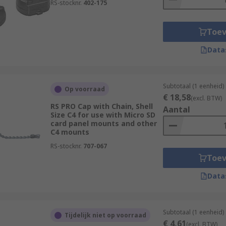
RS-stocknr.
402-175
Toe
Data
Subtotaal (1 eenheid)
Op voorraad
€ 18,58
(excl. BTW)
RS PRO Cap with Chain, Shell
Aantal
Size C4 for use with Micro SD
card panel mounts and other
C4 mounts
RS-stocknr.
707-067
Toe
Data
Subtotaal (1 eenheid)
Tijdelijk niet op voorraad
€ 4,61
(excl. BTW)