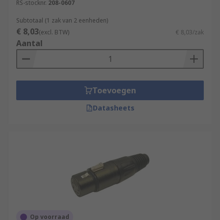
small pin layout when not in use. Female XLR
RS-stocknr.
208-0607
connectors feature a matching layout of sockets
Subtotaal (1 zak van 2 eenheden)
with a stepped body that mates with the male
€ 8,03
(excl. BTW)
€ 8,03/zak
XLR barrel sleeve to make a stable connection.
Aantal
XLR connectors typically have built-in push-
button locking, ensuring a secure connection
which may be vital in stage audio setups, or
Toevoegen
wherever the possibility of accidental
disconnection is high.For secure, durable and
Datasheets
quality audio connections, XLR connectors are the
industry standard.
Available in a range of pin counts, the most
common XLR format is a standard 3 pin. This is
the industry standard and can be found in almost
all audio and lighting applications. Other pin
counts can be used for a variety of reasons,
higher pin counts can allow for a greater number
Op voorraad