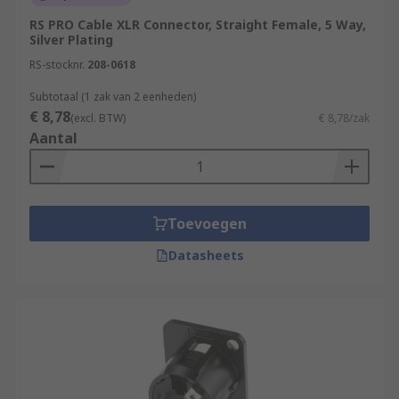
of signals being transferred through the cable
for applications such as controlling multi-
RS PRO Cable XLR Connector, Straight Female, 5 Way,
Silver Plating
function lighting system.
RS-stocknr.
208-0618
Subtotaal (1 zak van 2 eenheden)
€ 8,78
(excl. BTW)
€ 8,78/zak
Aantal
Toevoegen
Datasheets