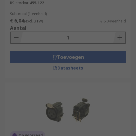
RS-stocknr.
455-122
Subtotaal (1 eenheid)
€ 6,04
(excl. BTW)
€ 6,04/eenheid
Aantal
Toevoegen
Datasheets
Op voorraad