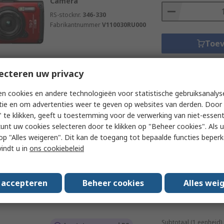
Camera
RS-stocknr.
346-330
Fabrikantnummer
V110030RU000
Toe
Data
ecteren uw privacy
n cookies en andere technologieën voor statistische gebruiksanalys
Subtotaal (1 eenheid)
Momenteel niet beschikbaar
tie en om advertenties weer te geven op websites van derden. Door 
€ 912,02
(excl. BTW
 te klikken, geeft u toestemming voor de verwerking van niet-essent
Panasonic G7 Video Digital
Aantal
Camera 16.84 MP
kunt uw cookies selecteren door te klikken op "Beheer cookies". Als u 
 u op "Alles weigeren". Dit kan de toegang tot bepaalde functies beper
RS-stocknr.
268-1890
vindt u in
ons cookiebeleid
Fabrikantnummer
DMC-G7KEB- K
Toe
s accepteren
Beheer cookies
Alles wei
Data
Subtotaal (1 eenheid)