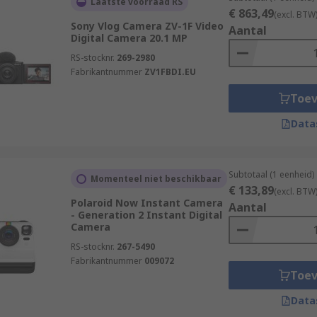
Laatste voorraad RS
€ 863,49
(excl. BTW
Sony Vlog Camera ZV-1F Video
Aantal
Digital Camera 20.1 MP
RS-stocknr.
269-2980
Fabrikantnummer
ZV1FBDI.EU
Toe
Data
Subtotaal (1 eenheid)
Momenteel niet beschikbaar
€ 133,89
(excl. BTW
Polaroid Now Instant Camera
Aantal
- Generation 2 Instant Digital
Camera
RS-stocknr.
267-5490
Fabrikantnummer
009072
Toe
Data