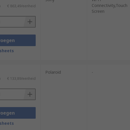
Connectivity,Touch
)
€ 863,49/eenheid
Screen
voegen
sheets
Polaroid
-
)
€ 133,89/eenheid
voegen
sheets