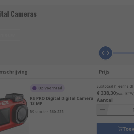
ital Cameras
nieuw
mschrijving
Prijs
Subtotaal (1 eenheid)
Op voorraad
€ 338,30
(excl. BTW
RS PRO Digital Digital Camera
Aantal
13 MP
RS-stocknr.
360-233
ight goes through an open aperture and through the camera l
Toe
or a CMOS image sensor. These sensors detect the light comin