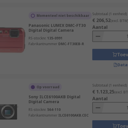
Subtotaal (1 eenheid)
Momenteel niet beschikbaar
€ 206,52
(excl. BTW
Panasonic LUMIX DMC-FT30
Aantal
Digital Digital Camera
RS-stocknr.
135-0991
Fabrikantnummer
DMC-FT30EB-R
Toe
Data
Subtotaal (1 eenheid)
Op voorraad
€ 1.123,25
(excl. B
Sony ILCE6100AKB Digital
Aantal
Digital Camera
RS-stocknr.
564-110
Fabrikantnummer
ILCE6100AKB.CEC
Toe