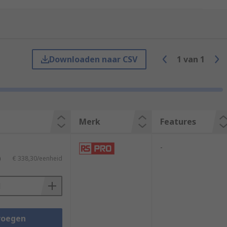
Downloaden naar CSV
1
van
1
Merk
Features
-
)
€ 338,30/eenheid
ens. These light rays are converted into
voegen
g in and store the data as a string of