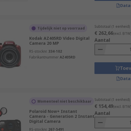
Data
Subtotaal (1 eenheid)
d by connecting the digital camera to a PC. They are conne
Tijdelijk niet op voorraad
€ 262,66
(excl. BTW
sion. Alternatively, the camera can be connected straight to 
Kodak AZ405RD Video Digital
Aantal
Camera 20 MP
RS-stocknr.
334-102
Fabrikantnummer
AZ405RD
amera works by passing light through the lens to a mirror wh
y more expensive than traditional compact cameras and are
Toe
Data
Subtotaal (1 eenheid)
he DSLR. They often look like a DSLR but do not feature in
Momenteel niet beschikbaar
€ 154,49
(excl. BTW
Polaroid Now+ Instant
Aantal
Camera - Generation 2 Instant
Digital Camera
RS-stocknr.
267-5491