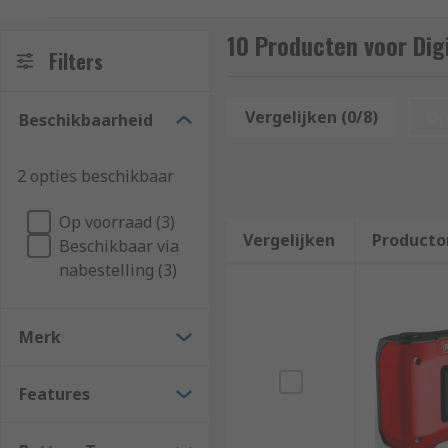
photograph.
10 Producten voor Dig
Types of Digital Camera:
Filters
Compact
Vergelijken (0/8)
Op
Beschikbaarheid
Point-and-shoot
2 opties beschikbaar
SLR
Op voorraad (3)
DSLR
Vergelijken
Producto
Beschikbaar via
nabestelling (3)
Bridge
Compact Thermal
Merk
How do Digital Cameras work?
Features
Once you press the button on a digital camera, the l
electrical signals by a CCD (charged coupled device) 