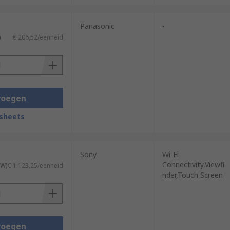
Panasonic
-
)
€ 206,52/eenheid
voegen
sheets
Sony
Wi-Fi
Connectivity,Viewfi
TW)
€ 1.123,25/eenheid
nder,Touch Screen
voegen