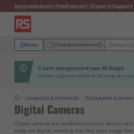
Services
Industry Hub
Français? Cliquer ici
Support
Menu
Fabrikantnummer
U bent doorgestuurd naar RS België
Distrelec is gefuseerd met de RS Group om u een
/
Computing & Peripherals
/
Photography & Drones
Digital Cameras
Digital cameras are handheld electronic devices whi
today are digital, meaning that they store image files