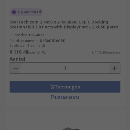
Op voorraad
StarTech.com 2 4096 x 2160 pixel USB C Docking
Station USB 3.0 Portswith DisplayPort - 2 xUSB ports
RS-stocknr.
186-4073
Fabrikantnummer
DK30C2DAGPD
Subtotaal (1 eenheid)
€ 110,48
(excl. BTW)
€ 110,48/eenheid
Aantal
Toevoegen
Datasheets