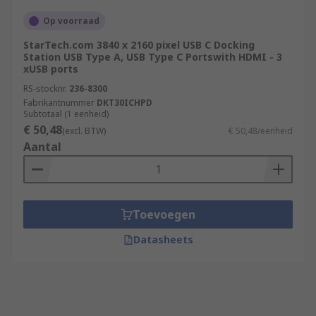
Op voorraad
StarTech.com 3840 x 2160 pixel USB C Docking
Station USB Type A, USB Type C Portswith HDMI - 3
xUSB ports
RS-stocknr.
236-8300
Fabrikantnummer
DKT30ICHPD
Subtotaal (1 eenheid)
€ 50,48
(excl. BTW)
€ 50,48/eenheid
Aantal
Toevoegen
Datasheets