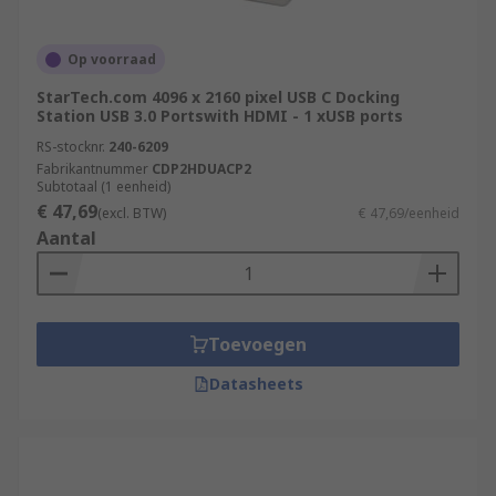
Op voorraad
StarTech.com 4096 x 2160 pixel USB C Docking
Station USB 3.0 Portswith HDMI - 1 xUSB ports
RS-stocknr.
240-6209
Fabrikantnummer
CDP2HDUACP2
Subtotaal (1 eenheid)
€ 47,69
(excl. BTW)
€ 47,69/eenheid
Aantal
Toevoegen
Datasheets