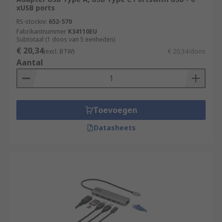
xUSB ports
RS-stocknr.
652-570
Fabrikantnummer
K34110EU
Subtotaal (1 doos van 5 eenheden)
€ 20,34
(excl. BTW)
€ 20,34/doos
Aantal
Toevoegen
Datasheets