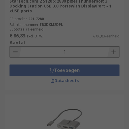
StarTech.com 2 5120 x 2880 pixel Thunderbolt 3
Docking Station USB 3.0 Portswith DisplayPort - 1
xUSB ports
RS-stocknr.
221-7280
Fabrikantnummer
TB3DKM2DPL
Subtotaal (1 eenheid)
€ 86,83
(excl. BTW)
€ 86,83/eenheid
Aantal
Toevoegen
Datasheets