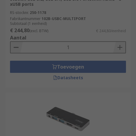
xUSB ports
RS-stocknr.
250-1178
Fabrikantnummer
102B-USBC-MULTIPORT
Subtotaal (1 eenheid)
€ 244,80
(excl. BTW)
€ 244,80/eenheid
Aantal
Toevoegen
Datasheets