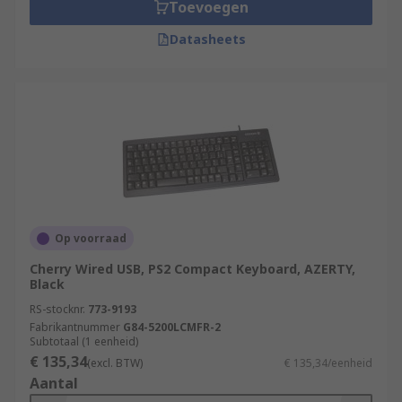
Toevoegen
Datasheets
Op voorraad
Cherry Wired USB, PS2 Compact Keyboard, AZERTY,
Black
RS-stocknr.
773-9193
Fabrikantnummer
G84-5200LCMFR-2
Subtotaal (1 eenheid)
€ 135,34
(excl. BTW)
€ 135,34/eenheid
Aantal