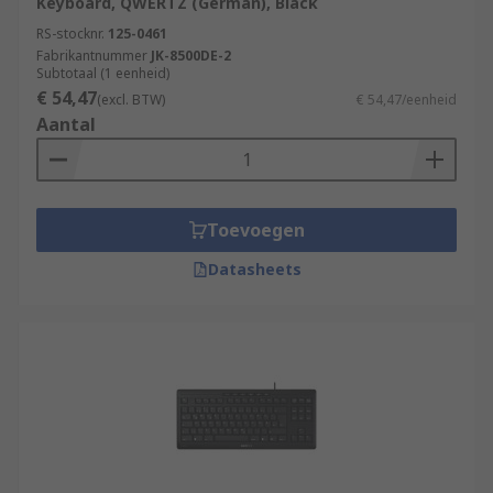
Keyboard, QWERTZ (German), Black
RS-stocknr.
125-0461
Fabrikantnummer
JK-8500DE-2
Subtotaal (1 eenheid)
€ 54,47
(excl. BTW)
€ 54,47/eenheid
Aantal
Toevoegen
Datasheets