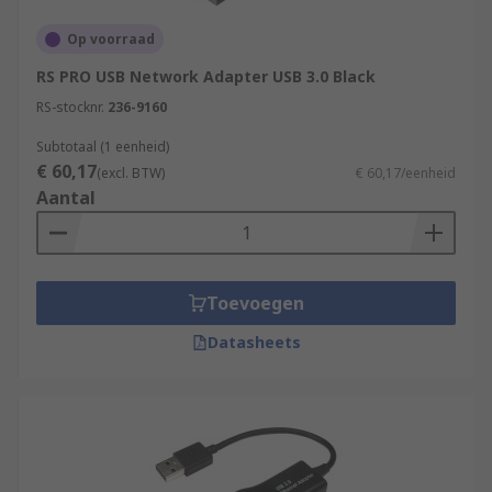
gaming sessions, our adapters deliver. Join
Op voorraad
countless satisfied customers who have unlocked
the full potential of their devices with our
RS PRO USB Network Adapter USB 3.0 Black
reliable and high-performance USB network
RS-stocknr.
236-9160
adapters. Upgrade your devices with our USB
Subtotaal (1 eenheid)
network adapters and experience the difference.
€ 60,17
(excl. BTW)
€ 60,17/eenheid
Stay connected effortlessly, and enjoy the
Aantal
internet at its best.
Toevoegen
Datasheets