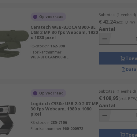
Subtotaal (1 eenheid)
Op voorraad
€ 42,24
(excl. BTW)
Ceratech WEB-BIOCAM900-BL
Aantal
USB 2 MP 30 fps Webcam, 1920
x 1080 pixel
RS-stocknr.
162-398
Fabrikantnummer
WEB-BIOCAM900-BL
Toe
Data
Subtotaal (1 eenheid)
Op voorraad
€ 108,95
(excl. BTW
Logitech C930e USB 2.0 2.07 MP
Aantal
30 fps Webcam, 1980 x 1080
pixel
RS-stocknr.
285-7106
Fabrikantnummer
960-000972
Toe