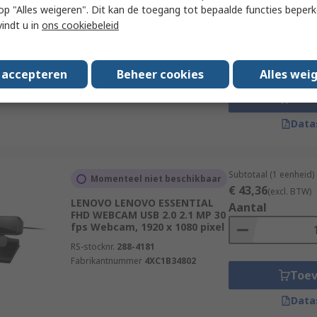
Momenteel niet beschikbaar
 u op "Alles weigeren". Dit kan de toegang tot bepaalde functies beper
€ 81,61
(excl. BTW)
vindt u in
ons cookiebeleid
Microsoft USB 2.0 5 MP 30 fps
Aantal
Webcam, 1280 x 720 pixel
RS-stocknr.
201-8060
Fabrikantnummer
6CH-00002
s accepteren
Beheer cookies
Alles wei
Toe
Data
Subtotaal (1 eenheid)
Momenteel niet beschikbaar
€ 43,36
(excl. BTW)
LENOVO LENOVO ESSENTIAL
Aantal
FHD WEBCAM USB 2.0 2.1 MP 30
fps Webcam, 1920 x 1080 pixel
RS-stocknr.
288-4181
Fabrikantnummer
4XC1B34802
Toe
Data