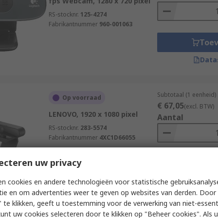
fps Webcam, 1280 x 720 pixel
RS-stocknr.
125-4274
Fabrikantnummer
960-001063
Toe
Data
Subtotaal (1 eenheid)
Op voorraad
€ 67,05
(excl. BTW)
LENOVO, 1920 x 1080 pixel
Aantal
RS-stocknr.
283-5574
Fabrikantnummer
4XC1D66055
ecteren uw privacy
Toe
Data
n cookies en andere technologieën voor statistische gebruiksanalys
tie en om advertenties weer te geven op websites van derden. Door 
 te klikken, geeft u toestemming voor de verwerking van niet-essent
kunt uw cookies selecteren door te klikken op "Beheer cookies". Als u 
Subtotaal (1 eenheid)