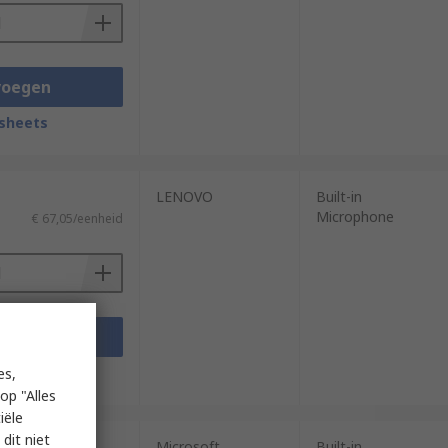
voegen
sheets
LENOVO
Built-in
Microphone
€ 67,05/eenheid
voegen
sheets
es,
op "Alles
iële
dit niet
Microsoft
Built-in