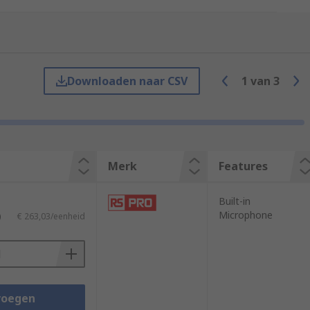
n Skype. Webcams are popular for video
oss the world.
Downloaden naar CSV
1
van
3
Merk
Features
Built-in
Microphone
)
€ 263,03/eenheid
voegen