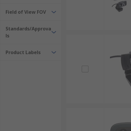
Field of View FOV
Standards/Approva
ls
Product Labels