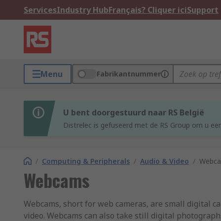
Services
Industry Hub
Français? Cliquer ici
Support
Menu
Fabrikantnummer
U bent doorgestuurd naar RS België
Distrelec is gefuseerd met de RS Group om u een
/
Computing & Peripherals
/
Audio & Video
/
Webc
Webcams
Webcams, short for web cameras, are small digital ca
video. Webcams can also take still digital photograph