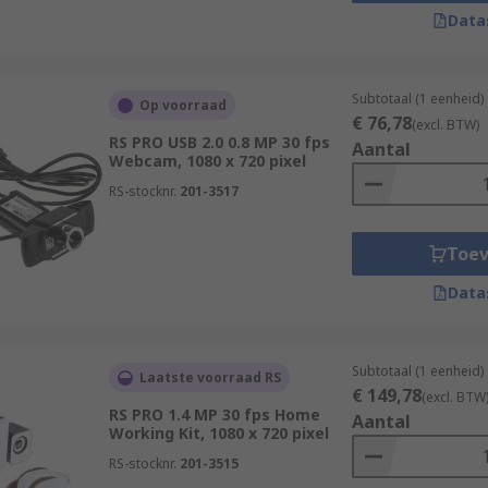
Data
Subtotaal (1 eenheid)
Op voorraad
€ 76,78
(excl. BTW)
RS PRO USB 2.0 0.8 MP 30 fps
Aantal
Webcam, 1080 x 720 pixel
RS-stocknr.
201-3517
Toe
Data
Subtotaal (1 eenheid)
Laatste voorraad RS
€ 149,78
(excl. BTW
RS PRO 1.4 MP 30 fps Home
Aantal
Working Kit, 1080 x 720 pixel
RS-stocknr.
201-3515