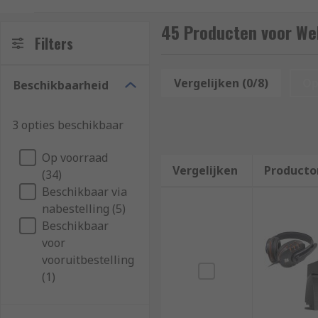
Most webcams feature a built-in mic for voice captur
45 Producten voor W
conferencing, security camera surveillance, social me
Filters
Additional webcam features include motion sensing o
Vergelijken (0/8)
Op
Beschikbaarheid
3 opties beschikbaar
Op voorraad
Vergelijken
Producto
(34)
Beschikbaar via
nabestelling (5)
Beschikbaar
voor
vooruitbestelling
(1)