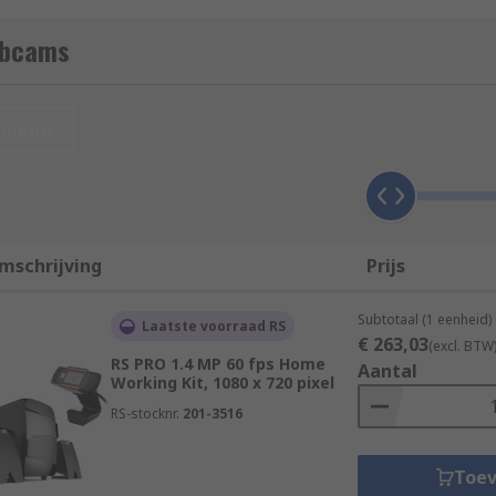
e. Therefore they are ideal for video calling, for example o
ebcams
dia video recording or just keeping in touch with people acr
r image recording.
nieuw
mschrijving
Prijs
Subtotaal (1 eenheid)
Laatste voorraad RS
€ 263,03
(excl. BTW
RS PRO 1.4 MP 60 fps Home
Aantal
Working Kit, 1080 x 720 pixel
RS-stocknr.
201-3516
Toe