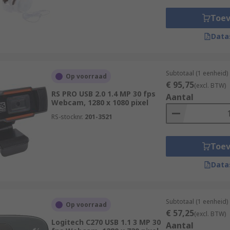
Toe
Data
Subtotaal (1 eenheid)
Op voorraad
€ 95,75
(excl. BTW)
RS PRO USB 2.0 1.4 MP 30 fps
Aantal
Webcam, 1280 x 1080 pixel
RS-stocknr.
201-3521
Toe
Data
Subtotaal (1 eenheid)
Op voorraad
€ 57,25
(excl. BTW)
Logitech C270 USB 1.1 3 MP 30
Aantal