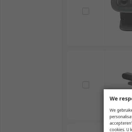
We resp
We gebruike
personalisa
accepteren"
cookies. U 