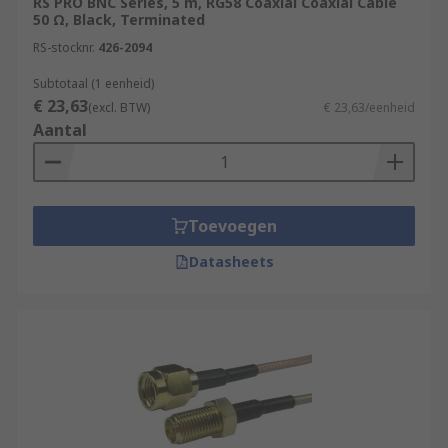
RS PRO BNC Series, 5 m, RG58 Coaxial Coaxial Cable
50 Ω, Black, Terminated
RS-stocknr.
426-2094
Subtotaal (1 eenheid)
€ 23,63
(excl. BTW)
€ 23,63/eenheid
Aantal
Toevoegen
Datasheets