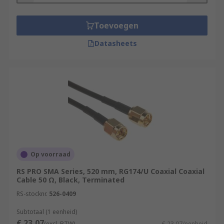
Toevoegen
Datasheets
Op voorraad
RS PRO SMA Series, 520 mm, RG174/U Coaxial Coaxial
Cable 50 Ω, Black, Terminated
RS-stocknr.
526-0409
Subtotaal (1 eenheid)
€ 23,07
(excl. BTW)
€ 23,07/eenheid