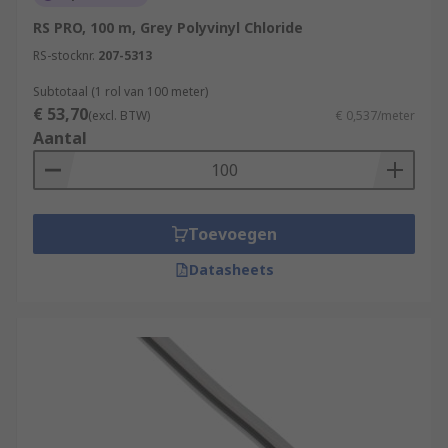
unscreened cable may be more suitable.
RS PRO, 100 m, Grey Polyvinyl Chloride
RS-stocknr.
207-5313
Subtotaal (1 rol van 100 meter)
€ 53,70
(excl. BTW)
€ 0,537/meter
Aantal
Toevoegen
Datasheets