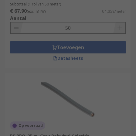
Subtotaal (1 rol van 50 meter)
€ 67,90
(excl. BTW)
€ 1,358/meter
Aantal
Toevoegen
Datasheets
Op voorraad
RS PRO, 25 m, Grey Polyvinyl Chloride