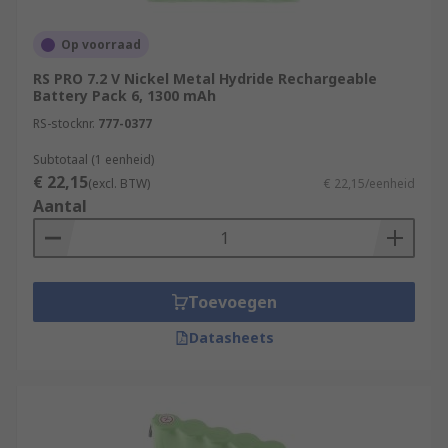
wire leading out of them that is typically
used to connect a larger amount of batteries
Op voorraad
in one go to certain devices that require
more power.
RS PRO 7.2 V Nickel Metal Hydride Rechargeable
Battery Pack 6, 1300 mAh
Tag – Also similar to wire lead alternatives,
RS-stocknr.
777-0377
the tag will feature at the end of the packet
type and can also be used to recharge and
Subtotaal (1 eenheid)
€ 22,15
charge devices.
(excl. BTW)
€ 22,15/eenheid
Aantal
Features and benefits:
Toevoegen
Datasheets
Different types of batteries available to suit
your needs
Capacities ranging from 600 to 2000 mAh