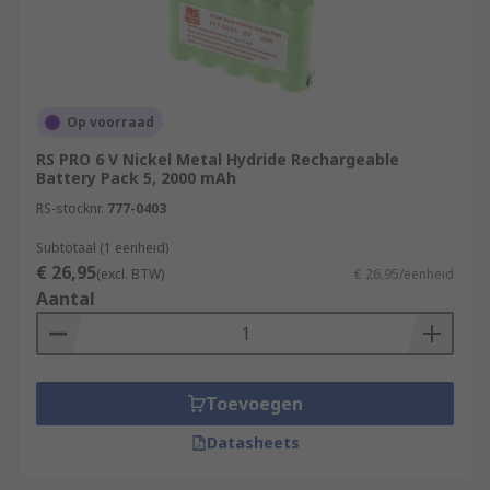
Ranging number of cells
Flat contact terminal types available
Operating temperatures ranging for -10 to
60+°C
Op voorraad
Varying nominal voltages
RS PRO 6 V Nickel Metal Hydride Rechargeable
Battery Pack 5, 2000 mAh
Where might I use one?
RS-stocknr.
777-0403
Subtotaal (1 eenheid)
€ 26,95
(excl. BTW)
€ 26,95/eenheid
Aantal
Remote controls
Digital cameras
Toevoegen
Clocks
Datasheets
Trimmers