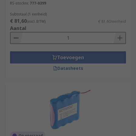
RS-stocknr.
777-0399
Subtotaal (1 eenheid)
€ 81,60
(excl. BTW)
€ 81,60/eenheid
Aantal
Toevoegen
Datasheets
Op voorraad