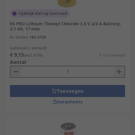
Alkaline
Tijdelijk niet op voorraad
Lithium Manganese Dioxide
RS PRO Lithium Thionyl Chloride 3.6 V 2/3 A Battery,
Lithium Thionyl Chloride
2.1 Ah, 17 mm
RS-stocknr.
1.5 V to 12 V are available
183-5720
Subtotaal (1 eenheid)
Applications
€ 9,15
(excl. BTW)
€ 9,15/eenheid
Aantal
System Backups
Automotive Electronics
Professional Electronics
Toevoegen
When it comes to powering your small electronic
Datasheets
devices, A-size batteries are the reliable choice.
Designed to deliver long-lasting energy, these
miniature batteries are perfect for a wide range
of applications, from remote controls to keyless