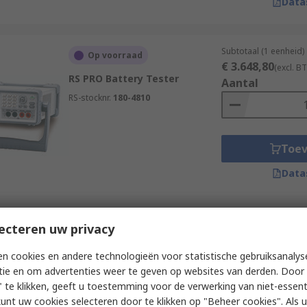
Data
Subtotaal (1 eenheid)
Op voorraad
€ 3.648,80
(excl. B
RS PRO Battery Tester
Aantal
RS-stocknr.
180-4810
Toe
Data
Subtotaal (1 eenheid)
ecteren uw privacy
Tijdelijk niet op voorraad
€ 4.955,63
(excl. B
RS PRO Battery Tester GBM-
Aantal
n cookies en andere technologieën voor statistische gebruiksanalys
3000
tie en om advertenties weer te geven op websites van derden. Door 
RS-stocknr.
447-363
 te klikken, geeft u toestemming voor de verwerking van niet-essent
kunt uw cookies selecteren door te klikken op "Beheer cookies". Als u 