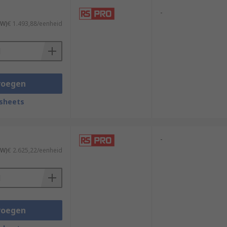
-
TW)
€ 1.493,88/eenheid
voegen
sheets
-
TW)
€ 2.625,22/eenheid
voegen