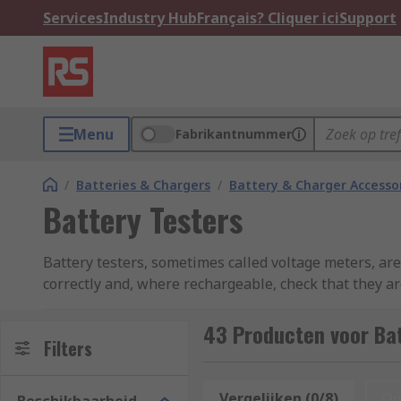
Services
Industry Hub
Français? Cliquer ici
Support
Menu
Fabrikantnummer
/
Batteries & Chargers
/
Battery & Charger Accesso
Battery Testers
Battery testers, sometimes called voltage meters, are 
correctly and, where rechargeable, check that they are
simple and easy-to-understand readouts for assuranc
Amprobe, BK-Precision, Fluke, Hioki, Midtronics Tec
43 Producten voor Bat
Filters
When can I use a battery tester?Battery teste
must ensure the tester is compatible with the 
Vergelijken (0/8)
Op