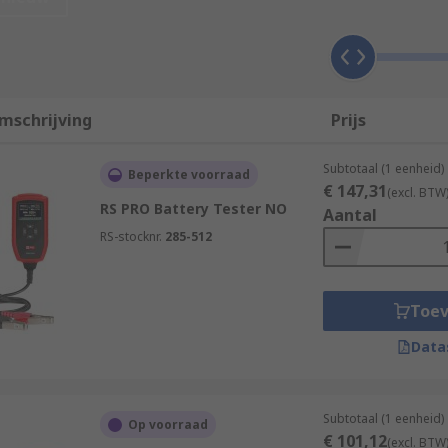
y through to large automotive and car batteries.
mschrijving
Prijs
ry. Common battery chemistries include Alkaline, Lithium-Ion
 types of battery chemistry, these common kinds cover most h
your tester is compatible is key to safe testing conditions.
Subtotaal (1 eenheid)
Beperkte voorraad
€ 147,31
(excl. BTW
RS PRO Battery Tester NO
Aantal
RS-stocknr.
285-512
Toe
Data
Subtotaal (1 eenheid)
Op voorraad
€ 101,12
(excl. BTW