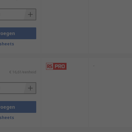
wer they are holding, including:
voegen
sheets
-
€ 16,61/eenheid
voegen
sheets