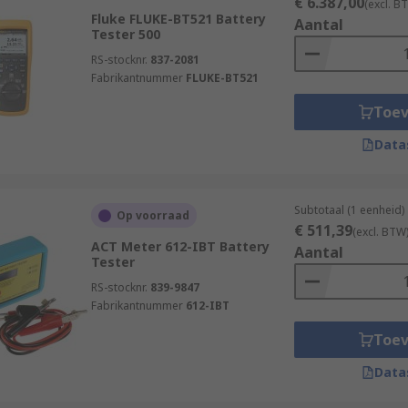
€ 6.387,00
(excl. B
Fluke FLUKE-BT521 Battery
Aantal
Tester 500
RS-stocknr.
837-2081
Fabrikantnummer
FLUKE-BT521
Toe
Data
Subtotaal (1 eenheid)
Op voorraad
€ 511,39
(excl. BTW
ACT Meter 612-IBT Battery
Aantal
Tester
RS-stocknr.
839-9847
Fabrikantnummer
612-IBT
Toe
Data