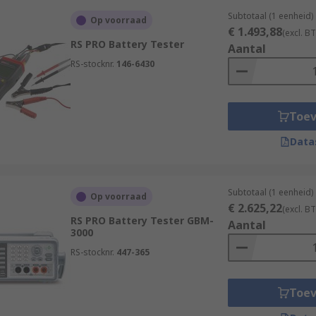
Subtotaal (1 eenheid)
Op voorraad
€ 1.493,88
(excl. B
RS PRO Battery Tester
Aantal
RS-stocknr.
146-6430
Toe
Data
Subtotaal (1 eenheid)
Op voorraad
€ 2.625,22
(excl. B
RS PRO Battery Tester GBM-
Aantal
3000
RS-stocknr.
447-365
Toe