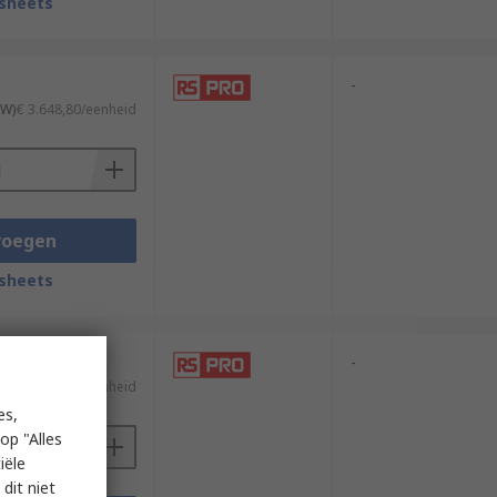
sheets
-
TW)
€ 3.648,80/eenheid
voegen
sheets
-
TW)
€ 4.955,63/eenheid
es,
op "Alles
iële
dit niet