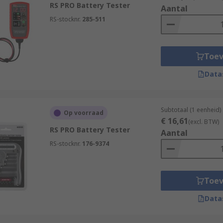
als to determine the condition of batteries and how much po
RS PRO Battery Tester
Aantal
RS-stocknr.
285-511
Toe
Data
Subtotaal (1 eenheid)
Op voorraad
€ 16,61
(excl. BTW)
RS PRO Battery Tester
Aantal
RS-stocknr.
176-9374
Toe
Data