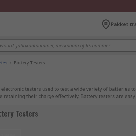
Pakket tr
ries
/
Battery Testers
electronic testers used to test a wide variety of batteries t
 retaining their charge effectively. Battery testers are eas
e of a battery's power. Our range includes leading brands
Mate, and RS PRO. Learn more in our complete
guide to bat
tery Testers
rs can be used on almost any kind of battery. Befor
specific battery type you are using. Smaller multi-t
nieuw