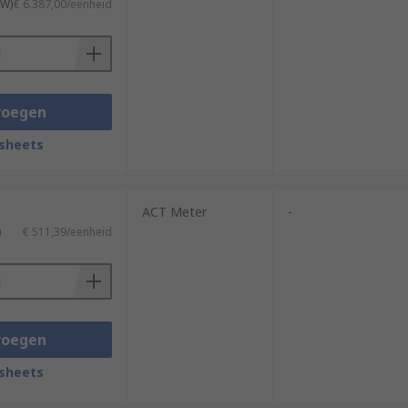
TW)
€ 6.387,00/eenheid
voegen
sheets
ACT Meter
-
)
€ 511,39/eenheid
voegen
sheets