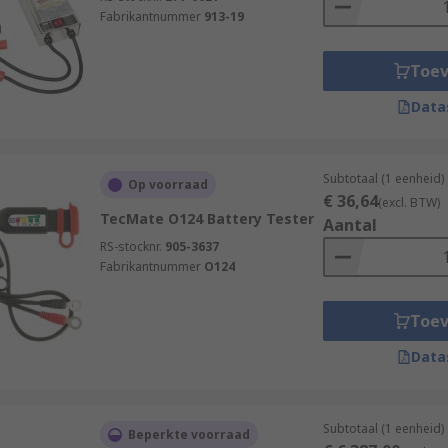
Fabrikantnummer
913-19
Toe
Data
Subtotaal (1 eenheid)
Op voorraad
€ 36,64
(excl. BTW)
TecMate O124 Battery Tester
Aantal
RS-stocknr.
905-3637
Fabrikantnummer
O124
Toe
Data
Subtotaal (1 eenheid)
Beperkte voorraad