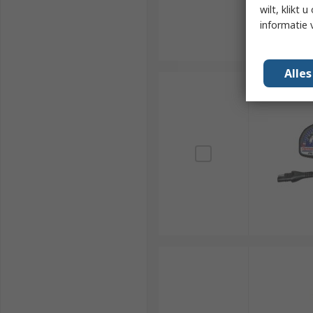
wilt, klikt
informatie 
Alle