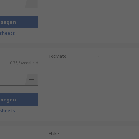
voegen
sheets
TecMate
-
€ 36,64/eenheid
voegen
sheets
Fluke
-