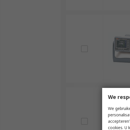
We resp
We gebruike
personalisa
accepteren"
cookies. U 