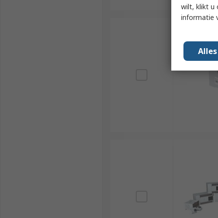
wilt, klikt
informatie 
Alle