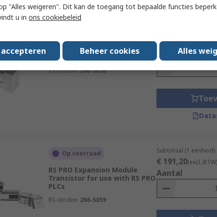
 u op "Alles weigeren". Dit kan de toegang tot bepaalde functies beper
vindt u in
ons cookiebeleid
Subtotaal (1 eenheid)
Op voorraad
€ 191,20
(excl. BTW
RS PRO Expansion Module
s accepteren
Beheer cookies
Alles wei
Aantal
Relay for use with RS PRO PLCs
RS-stocknr.
266-5058
Toe
Data
Subtotaal (1 eenheid)
Op voorraad
€ 191,20
(excl. BTW
RS PRO Expansion Module
Aantal
Transistor for use with RS PRO
PLCs
RS-stocknr.
266-5059