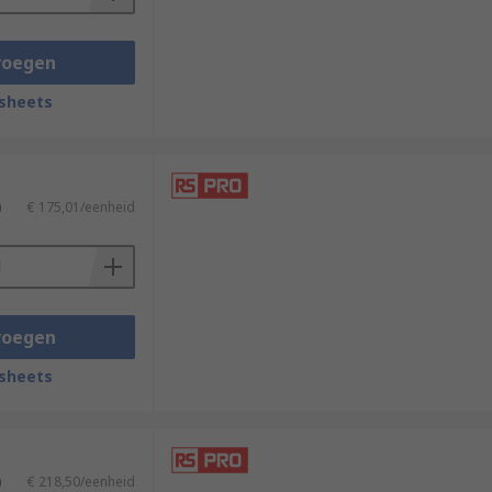
voegen
sheets
)
€ 175,01/eenheid
voegen
sheets
)
€ 218,50/eenheid