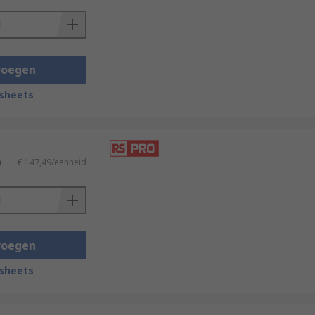
voegen
sheets
)
€ 147,49/eenheid
voegen
sheets