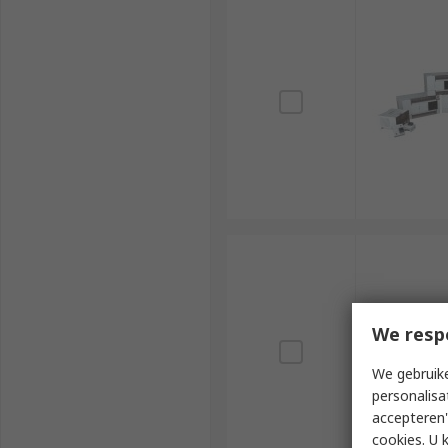
We resp
We gebruike
personalisa
accepteren"
cookies. U 