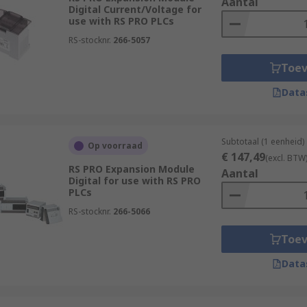
Aantal
Digital Current/Voltage for
use with RS PRO PLCs
RS-stocknr.
266-5057
Toe
Data
Subtotaal (1 eenheid)
Op voorraad
€ 147,49
(excl. BTW
RS PRO Expansion Module
Aantal
Digital for use with RS PRO
PLCs
RS-stocknr.
266-5066
Toe
Data