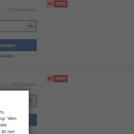
)
€ 163,89/eenheid
voegen
sheets
€ 98,35/eenheid
es,
op "Alles
voegen
iële
sheets
dit niet