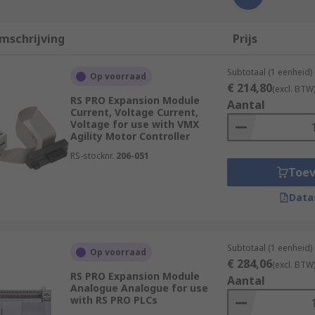
mschrijving
Prijs
Subtotaal (1 eenheid)
Op voorraad
€ 214,80
(excl. BTW
RS PRO Expansion Module
Aantal
Current, Voltage Current,
Voltage for use with VMX
Agility Motor Controller
RS-stocknr.
206-051
Toe
Data
Subtotaal (1 eenheid)
Op voorraad
€ 284,06
(excl. BTW
RS PRO Expansion Module
Aantal
Analogue Analogue for use
with RS PRO PLCs