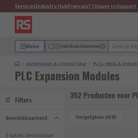
Services
Industry Hub
Français? Cliquer ici
Support
Menu
Fabrikantnummer
/
Automation & Control Gear
/
PLCs, HMIs & Indust
PLC Expansion Modules
352 Producten voor P
Filters
Vergelijken (0/8)
Op
Beschikbaarheid
3 opties beschikbaar