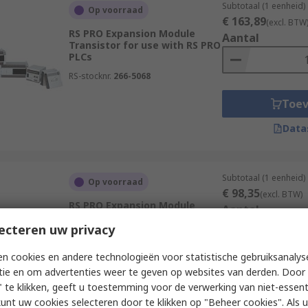
Subtotaal (1 eenheid)
Op voorraad
€ 163,89
(excl. BTW
RS PRO Expansion Module
Aantal
Transistor for use with RS PRO
PLCs
RS-stocknr.
266-5068
Toe
Data
Subtotaal (1 eenheid)
Op voorraad
€ 98,35
(excl. BTW)
RS PRO Expansion Module
Aantal
RS485 RS485 for use with RS
ecteren uw privacy
PRO PLCs
RS-stocknr.
266-5061
n cookies en andere technologieën voor statistische gebruiksanalys
tie en om advertenties weer te geven op websites van derden. Door 
Toe
 te klikken, geeft u toestemming voor de verwerking van niet-essent
Data
kunt uw cookies selecteren door te klikken op "Beheer cookies". Als u 