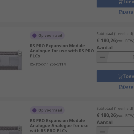
Toe
Data
Subtotaal (1 eenheid)
Op voorraad
€ 180,26
(excl. BTW
RS PRO Expansion Module
Aantal
Analogue for use with RS PRO
PLCs
RS-stocknr.
266-5114
Toe
Data
Subtotaal (1 eenheid)
Op voorraad
€ 180,26
(excl. BTW
RS PRO Expansion Module
Aantal
Analogue Analogue for use
with RS PRO PLCs