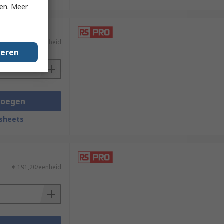
ken. Meer
)
€ 191,20/eenheid
geren
voegen
sheets
)
€ 191,20/eenheid