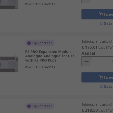
RS-stocknr.
266-5113
Toe
Data
Subtotaal (1 eenheid)
Op voorraad
€ 175,01
(excl. BTW
RS PRO Expansion Module
Aantal
Analogue Analogue for use
with RS PRO PLCs
RS-stocknr.
266-5112
Toe
Data
Subtotaal (1 eenheid)
Op voorraad
€ 218,50
(excl. BTW