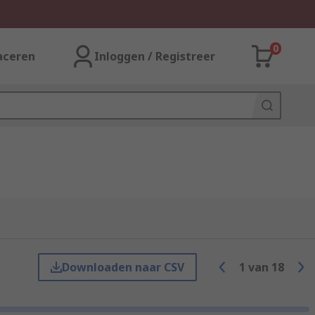
0
aceren
Inloggen / Registreer
Downloaden naar CSV
1
van
18