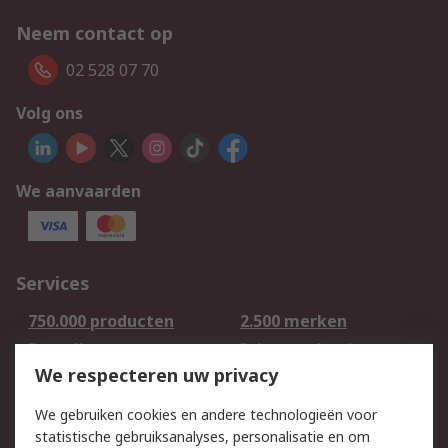
Neem contact op
02 528 07 70
Volg ons
We aanvaarden
Services
750.000 producten
2.500 merken
Bestellen
Inkoopoplossingen
We respecteren uw privacy
Retouren
Technisch advies
Track & Trace
We gebruiken cookies en andere technologieën voor
statistische gebruiksanalyses, personalisatie en om