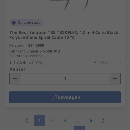
Op voorraad
The Best Solution TBS TB28 FLEX, 1.2 m 4 Core, Black
Polyurethane Spiral Cable 70 °C
RS-stocknr.
284-5009
Fabrikantnummer
SP-DSR-013
Subtotaal (1 eenheid)
€ 17,53
(excl. BTW)
€ 17,53/eenheid
Aantal
Toevoegen
1
2
3
6