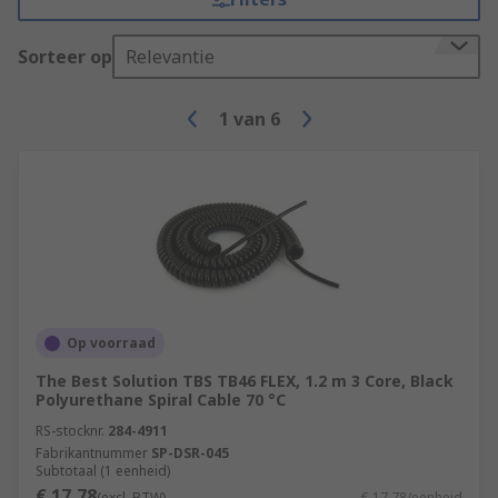
Sorteer op
Relevantie
1
van
6
Op voorraad
The Best Solution TBS TB46 FLEX, 1.2 m 3 Core, Black
Polyurethane Spiral Cable 70 °C
RS-stocknr.
284-4911
Fabrikantnummer
SP-DSR-045
Subtotaal (1 eenheid)
€ 17,78
(excl. BTW)
€ 17,78/eenheid