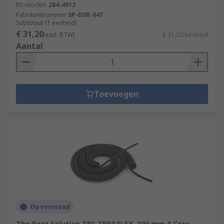
RS-stocknr.
284-4912
Fabrikantnummer
SP-DSR-047
Subtotaal (1 eenheid)
€ 31,20
(excl. BTW)
€ 31,20/eenheid
Aantal
Toevoegen
Op voorraad
The Best Solution TBS TB50 FLEX, 300 mm 8 Core,