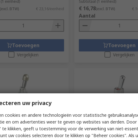
 (1 eenheid)
Subtotaal (1 eenheid)
€ 16,78
(excl. BTW)
€ 23,16/eenheid
(excl. BTW)
€ 1
Aantal
Toevoegen
Toevoegen
Vergelijken
Vergelijken
ecteren uw privacy
n cookies en andere technologieën voor statistische gebruiksanalys
elijk niet op voorraad
Momenteel niet beschikb
tie en om advertenties weer te geven op websites van derden. Door 
 te klikken, geeft u toestemming voor de verwerking van niet-essent
ll Toggle Switch, Bushing
Honeywell Toggle Switch, 
kunt uw cookies selecteren door te klikken op "Beheer cookies". Als u 
Latching, DPDT, Screw
Mount, On-On, DPDT, Sold