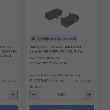
Tijdelijk niet op voorraad
stable
Honeywell Surface Hall Effect
1 NO/1 NC,
Sensor -28 V 28V, SOT-23, 3-Pin
Coated
RS-stocknr.
203-6323
Fabrikantnummer
SS351AT
Subtotaal (1 rol van 3000 eenheden)
€ 1.770,00
0,91/eenheid
(excl. BTW)
€ 0,59/eenheid
Aantal