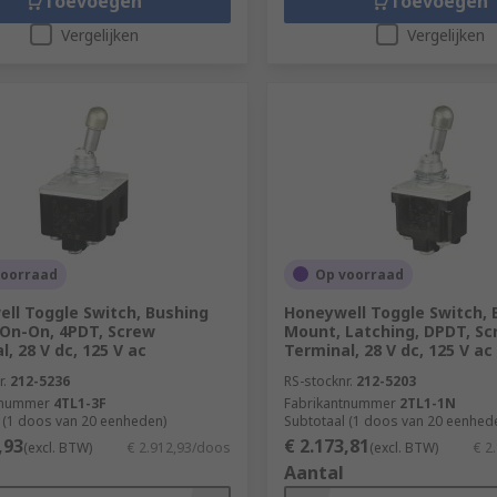
Toevoegen
Toevoegen
Vergelijken
Vergelijken
voorraad
Op voorraad
ll Toggle Switch, Bushing
Honeywell Toggle Switch, 
On-On, 4PDT, Screw
Mount, Latching, DPDT, Sc
, 28 V dc, 125 V ac
Terminal, 28 V dc, 125 V ac
r.
212-5236
RS-stocknr.
212-5203
tnummer
4TL1-3F
Fabrikantnummer
2TL1-1N
 (1 doos van 20 eenheden)
Subtotaal (1 doos van 20 eenhed
,93
€ 2.173,81
(excl. BTW)
€ 2.912,93/doos
(excl. BTW)
€ 2
Aantal