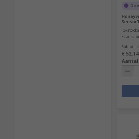
Op 
Honeywe
SensorT
RS-stockn
Fabrikan
Subtotaal
€ 52,14
Aantal