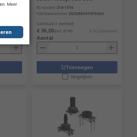
ken. Meer
RS-stocknr.
214-1516
Fabrikantnummer
SSCDRRV015PDSA3
Subtotaal (1 eenheid)
€ 36,20
2,59/eenheid
(excl. BTW)
€ 36,20/eenheid
geren
Aantal
Toevoegen
Vergelijken