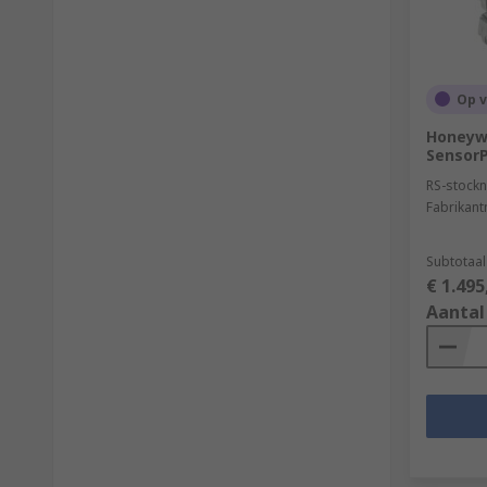
Op 
Honeywe
Sensor
RS-stockn
Fabrikan
Subtotaal
€ 1.495
Aantal