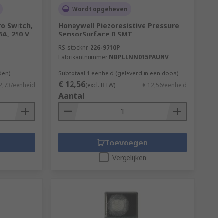
Wordt opgeheven
ro Switch,
Honeywell Piezoresistive Pressure
6A, 250 V
SensorSurface 0 SMT
RS-stocknr.
226-9710P
Fabrikantnummer
NBPLLNN015PAUNV
den)
Subtotaal 1 eenheid (geleverd in een doos)
€ 12,56
2,73/eenheid
(excl. BTW)
€ 12,56/eenheid
Aantal
Toevoegen
Vergelijken