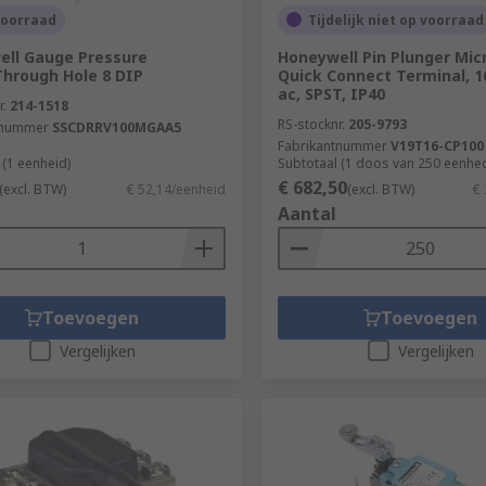
voorraad
Tijdelijk niet op voorraad
ll Gauge Pressure
Honeywell Pin Plunger Mic
hrough Hole 8 DIP
Quick Connect Terminal, 1
ac, SPST, IP40
r.
214-1518
RS-stocknr.
205-9793
tnummer
SSCDRRV100MGAA5
Fabrikantnummer
V19T16-CP100
 (1 eenheid)
Subtotaal (1 doos van 250 eenhe
€ 682,50
(excl. BTW)
€ 52,14/eenheid
(excl. BTW)
€ 
Aantal
Toevoegen
Toevoegen
Vergelijken
Vergelijken