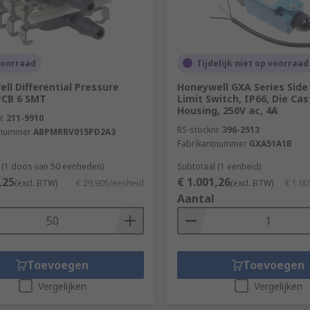
voorraad
Tijdelijk niet op voorraad
ll Differential Pressure
Honeywell GXA Series Side
PCB 6 SMT
Limit Switch, IP66, Die Cas
Housing, 250V ac, 4A
r.
211-9910
RS-stocknr.
396-2513
tnummer
ABPMRRV015PD2A3
Fabrikantnummer
GXA51A1B
 (1 doos van 50 eenheden)
Subtotaal (1 eenheid)
,25
€ 1.001,26
(excl. BTW)
€ 29,905/eenheid
(excl. BTW)
€ 1.00
Aantal
Toevoegen
Toevoegen
Vergelijken
Vergelijken