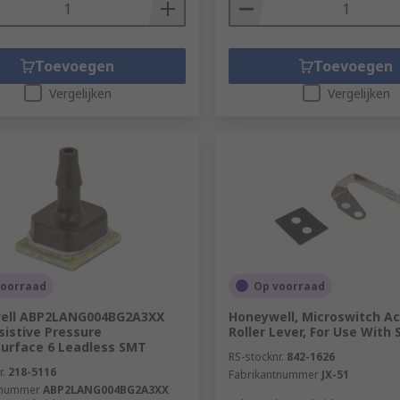
Toevoegen
Toevoegen
Vergelijken
Vergelijken
voorraad
Op voorraad
ell ABP2LANG004BG2A3XX
Honeywell, Microswitch A
sistive Pressure
Roller Lever, For Use With 
urface 6 Leadless SMT
RS-stocknr.
842-1626
r.
218-5116
Fabrikantnummer
JX-51
tnummer
ABP2LANG004BG2A3XX