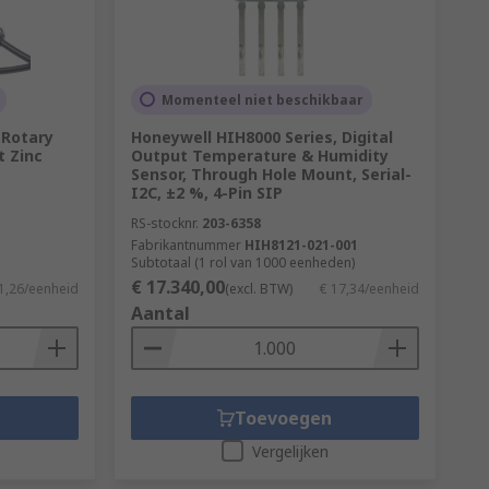
Momenteel niet beschikbaar
 Rotary
Honeywell HIH8000 Series, Digital
t Zinc
Output Temperature & Humidity
Sensor, Through Hole Mount, Serial-
I2C, ±2 %, 4-Pin SIP
RS-stocknr.
203-6358
Fabrikantnummer
HIH8121-021-001
Subtotaal (1 rol van 1000 eenheden)
€ 17.340,00
1,26/eenheid
(excl. BTW)
€ 17,34/eenheid
Aantal
Toevoegen
Vergelijken