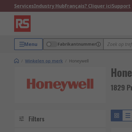
Services
Industry Hub
Français? Cliquer ici
Support
Menu
Fabrikantnummer
/
Winkelen op merk
/
Honeywell
Hone
1829 P
Filters