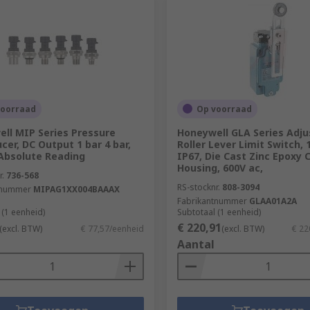
voorraad
Op voorraad
ll MIP Series Pressure
Honeywell GLA Series Adju
cer, DC Output 1 bar 4 bar,
Roller Lever Limit Switch, 
Absolute Reading
IP67, Die Cast Zinc Epoxy 
Housing, 600V ac,
r.
736-568
RS-stocknr.
808-3094
tnummer
MIPAG1XX004BAAAX
Fabrikantnummer
GLAA01A2A
 (1 eenheid)
Subtotaal (1 eenheid)
€ 220,91
(excl. BTW)
€ 77,57/eenheid
(excl. BTW)
€ 22
Aantal