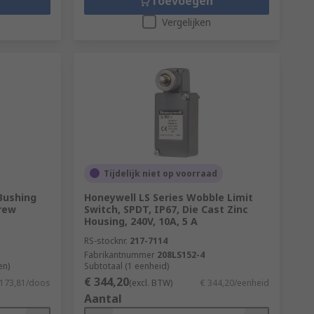
Toevoegen
Vergelijken
Tijdelijk niet op voorraad
Bushing
Honeywell LS Series Wobble Limit
rew
Switch, SPDT, IP67, Die Cast Zinc
Housing, 240V, 10A, 5 A
RS-stocknr.
217-7114
Fabrikantnummer
208LS152-4
en)
Subtotaal (1 eenheid)
€ 344,20
.173,81/doos
(excl. BTW)
€ 344,20/eenheid
Aantal