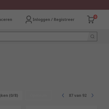
0
aceren
Inloggen / Registreer
jken (0/8)
Opnieuw
87
van
92