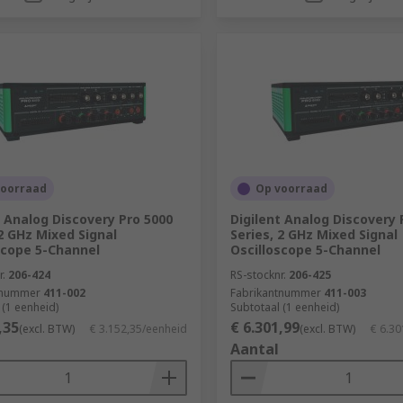
voorraad
Op voorraad
t Analog Discovery Pro 5000
Digilent Analog Discovery 
 2 GHz Mixed Signal
Series, 2 GHz Mixed Signal
scope 5-Channel
Oscilloscope 5-Channel
r.
206-424
RS-stocknr.
206-425
tnummer
411-002
Fabrikantnummer
411-003
 (1 eenheid)
Subtotaal (1 eenheid)
,35
€ 6.301,99
(excl. BTW)
€ 3.152,35/eenheid
(excl. BTW)
€ 6.30
Aantal