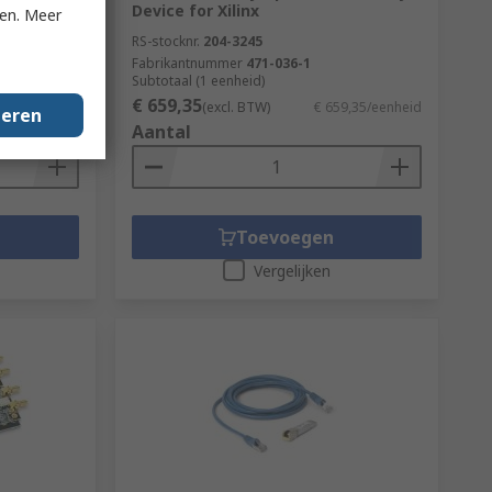
Device for Xilinx
ken. Meer
RS-stocknr.
204-3245
Fabrikantnummer
471-036-1
Subtotaal (1 eenheid)
€ 659,35
5,08/eenheid
(excl. BTW)
€ 659,35/eenheid
geren
Aantal
Toevoegen
Vergelijken