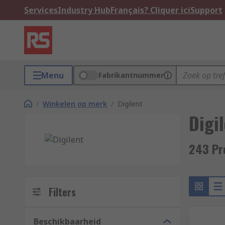
Services
Industry Hub
Français? Cliquer ici
Support
Menu
Fabrikantnummer
/
Winkelen op merk
/
Digilent
Digi
243 Pr
Filters
Beschikbaarheid