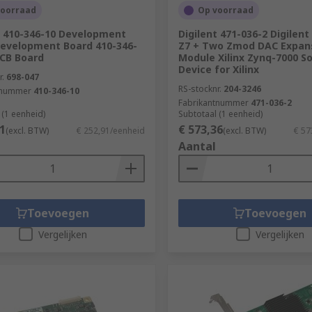
voorraad
Op voorraad
t 410-346-10 Development
Digilent 471-036-2 Digilent
evelopment Board 410-346-
Z7 + Two Zmod DAC Expan
PCB Board
Module Xilinx Zynq-7000 S
Device for Xilinx
r.
698-047
RS-stocknr.
204-3246
tnummer
410-346-10
Fabrikantnummer
471-036-2
 (1 eenheid)
Subtotaal (1 eenheid)
1
€ 573,36
(excl. BTW)
€ 252,91/eenheid
(excl. BTW)
€ 57
Aantal
Toevoegen
Toevoegen
Vergelijken
Vergelijken