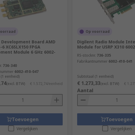
voorraad
Op voorraad
t Development Board AMD
Digilent Radio Module Int
-6 XC6SLX150 FPGA
Module for USRP X310 6002
ment Module 6 GHz 6002-
RS-stocknr.
736-335
Fabrikantnummer
6002-410-041
r.
736-340
tnummer
6002-410-047
 (1 eenheid)
Subtotaal (1 eenheid)
,74
€ 1.273,33
(excl. BTW)
€ 1.572,74/eenheid
(excl. BTW)
€ 1.27
Aantal
Toevoegen
Toevoegen
Vergelijken
Vergelijken