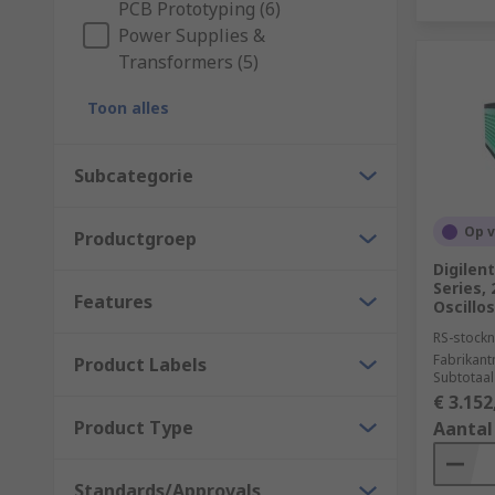
PCB Prototyping (6)
Power Supplies &
Transformers (5)
Toon alles
Subcategorie
Op 
Productgroep
Digilen
Series,
Features
Oscillo
RS-stockn
Fabrikan
Product Labels
Subtotaal
€ 3.152
Product Type
Aantal
Standards/Approvals