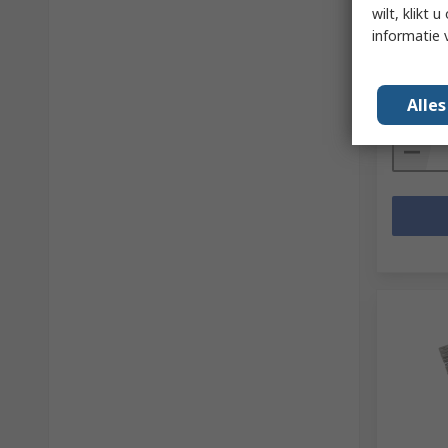
DAC, Z
wilt, klikt
informatie 
RS-stockn
Fabrikan
Subtotaal
€ 606,7
Alle
Aantal