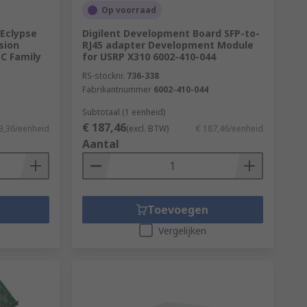
Op voorraad
 Eclypse
Digilent Development Board SFP-to-
sion
RJ45 adapter Development Module
oC Family
for USRP X310 6002-410-044
RS-stocknr.
736-338
Fabrikantnummer
6002-410-044
Subtotaal (1 eenheid)
€ 187,46
3,36/eenheid
(excl. BTW)
€ 187,46/eenheid
Aantal
Toevoegen
Vergelijken