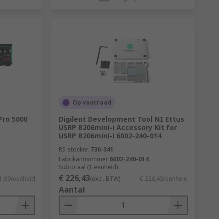
Op voorraad
Pro 5000
Digilent Development Tool NI Ettus
USRP B206mini-i Accessory Kit for
USRP B206mini-i 6002-240-014
RS-stocknr.
736-341
Fabrikantnummer
6002-240-014
Subtotaal (1 eenheid)
€ 226,43
1,99/eenheid
(excl. BTW)
€ 226,43/eenheid
Aantal