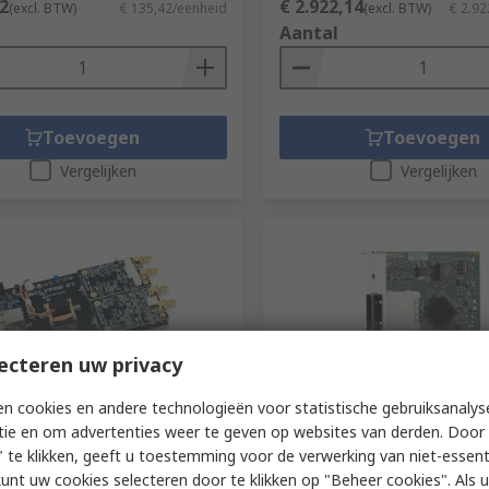
2
€ 2.922,14
(excl. BTW)
€ 135,42/eenheid
(excl. BTW)
€ 2.92
Aantal
Toevoegen
Toevoegen
Vergelijken
Vergelijken
ecteren uw privacy
n cookies en andere technologieën voor statistische gebruiksanalys
voorraad
Op voorraad
tie en om advertenties weer te geven op websites van derden. Door 
t 471-036 Digilent Eclypse Z7
Digilent Radio Module USR
 te klikken, geeft u toestemming voor de verwerking van niet-essent
DAC+ Zmod ADC
Interface Module for USR
kunt uw cookies selecteren door te klikken op "Beheer cookies". Als u 
ment Kit 471-036 for Zmod
6002-410-042