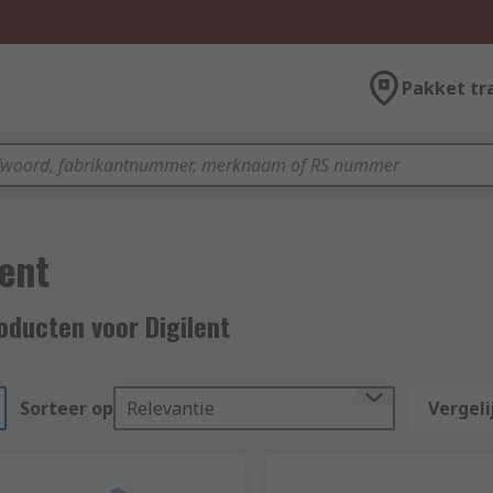
Pakket tr
lent
oducten voor Digilent
Sorteer op
Relevantie
Vergeli