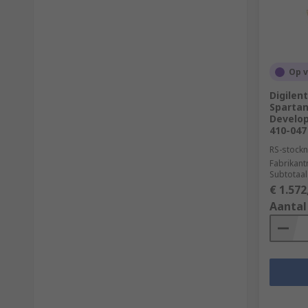
Op 
Digilen
Spartan
Develop
410-047
RS-stockn
Fabrikan
Subtotaal
€ 1.572
Aantal