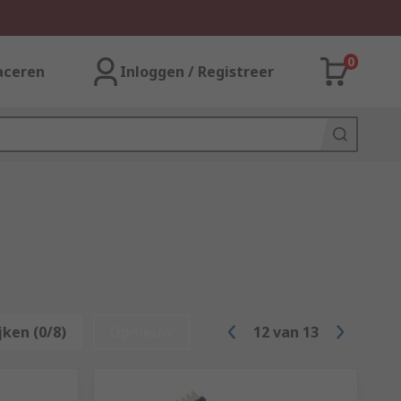
0
aceren
Inloggen / Registreer
jken (0/8)
Opnieuw
12
van
13