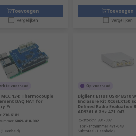
Toevoegen
Toevoegen
Vergelijken
Vergelijken
erkte voorraad
Op voorraad
t MCC 134: Thermocouple
Digilent Ettus USRP B210 w
ement DAQ HAT for
Enclosure Kit XC6SLX150 S
ry Pi
Defined Radio Evaluation 
AD9361 6 GHz 471-043
r.
230-6181
RS-stocknr.
331-007
tnummer
6069-410-002
Fabrikantnummer
471-043
 (1 eenheid)
Subtotaal (1 eenheid)