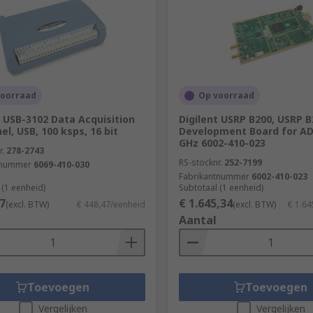
voorraad
Op voorraad
t USB-3102 Data Acquisition
Digilent USRP B200, USRP B
el, USB, 100 ksps, 16 bit
Development Board for AD
GHz 6002-410-023
r.
278-2743
RS-stocknr.
252-7199
tnummer
6069-410-030
Fabrikantnummer
6002-410-023
 (1 eenheid)
Subtotaal (1 eenheid)
7
€ 1.645,34
(excl. BTW)
€ 448,47/eenheid
(excl. BTW)
€ 1.64
Aantal
Toevoegen
Toevoegen
Vergelijken
Vergelijken