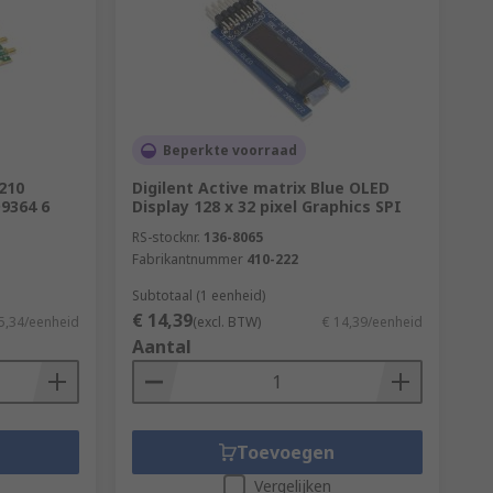
Beperkte voorraad
210
Digilent Active matrix Blue OLED
9364 6
Display 128 x 32 pixel Graphics SPI
RS-stocknr.
136-8065
Fabrikantnummer
410-222
Subtotaal (1 eenheid)
€ 14,39
5,34/eenheid
(excl. BTW)
€ 14,39/eenheid
Aantal
Toevoegen
Vergelijken