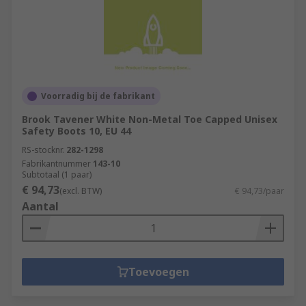
Voorradig bij de fabrikant
Brook Tavener White Non-Metal Toe Capped Unisex
Safety Boots 10, EU 44
RS-stocknr.
282-1298
Fabrikantnummer
143-10
Subtotaal (1 paar)
€ 94,73
(excl. BTW)
€ 94,73/paar
Aantal
Toevoegen