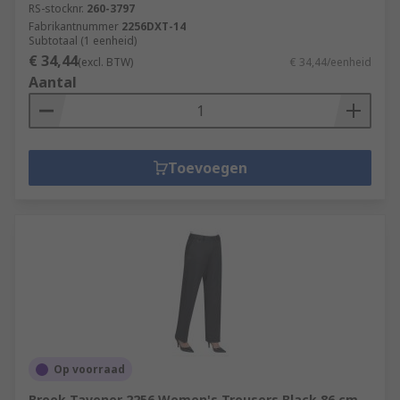
RS-stocknr.
260-3797
Fabrikantnummer
2256DXT-14
Subtotaal (1 eenheid)
€ 34,44
(excl. BTW)
€ 34,44/eenheid
Aantal
Toevoegen
Op voorraad
Brook Tavener 2256 Women's Trousers Black 86 cm