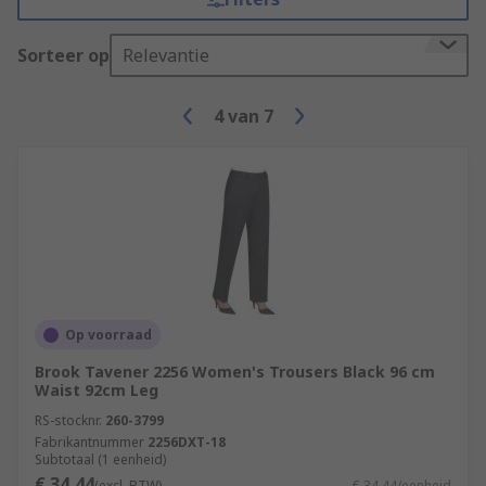
Sorteer op
Relevantie
4
van
7
Op voorraad
Brook Tavener 2256 Women's Trousers Black 96 cm
Waist 92cm Leg
RS-stocknr.
260-3799
Fabrikantnummer
2256DXT-18
Subtotaal (1 eenheid)
€ 34,44
(excl. BTW)
€ 34,44/eenheid