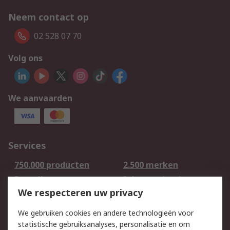
Neem contact op
02 528 07 70
Volg ons
We aanvaarden
Services
750.000 producten
2.500 merken
Bestellen
Inkoopoplossingen
We respecteren uw privacy
Retouren
Technisch advies
Track & Trace
We gebruiken cookies en andere technologieën voor
statistische gebruiksanalyses, personalisatie en om