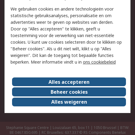
Track & Trace
We gebruiken cookies en andere technologieën voor
statistische gebruiksanalyses, personalisatie en om
Wettelijk
advertenties weer te geven op websites van derden.
Door op "Alles accepteren" te klikken, geeft u
Cookiebeleid
Email veiligheid
toestemming voor de verwerking van niet-essentiële
Privacybeleid -
Websitevoorwaarden
cookies. U kunt uw cookies selecteren door te klikken op
Bijgewerkt
"Beheer cookies". Als u dit niet wilt, klikt u op "Alles
weigeren". Dit kan de toegang tot bepaalde functies
Algemene
beperken. Meer informatie vindt u in
ons cookiebeleid
verkoopvoorwaarden
Over RS
Alles accepteren
RS Group
Over ons
Beheer cookies
RS wereldwijd
Werken bij RS
Alles weigeren
ESG
Stephanie Square Centre | Louizalaan 65, box 11 | 1050 Brussel | BTW:
BE 0467.850.695 | RC Bruxelles: 637.337
© RS Components Benelux