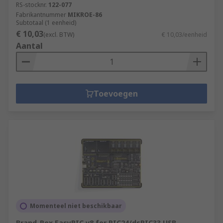
RS-stocknr.
122-077
Fabrikantnummer
MIKROE-86
Subtotaal (1 eenheid)
€ 10,03
(excl. BTW)
€ 10,03/eenheid
Aantal
Toevoegen
Momenteel niet beschikbaar
Brand-Rex EasyPIC v8 for PIC24/dsPIC33 USB