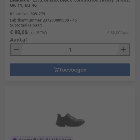
UK 11, EU 46
RS-stocknr.
805-779
Fabrikantnummer
237200009900 - 46
Subtotaal (1 paar)
€ 88,00
(excl. BTW)
€ 88,00/paar
Aantal
Toevoegen