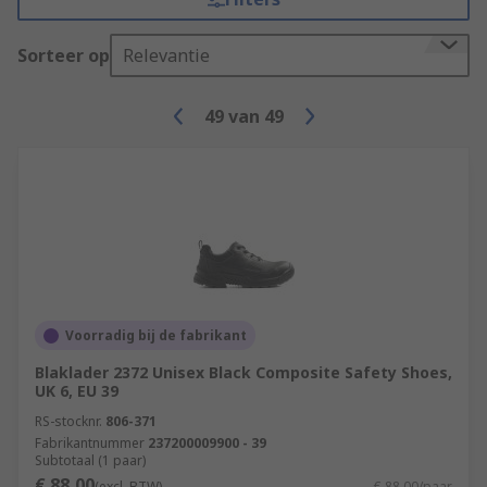
Sorteer op
Relevantie
49
van
49
Voorradig bij de fabrikant
Blaklader 2372 Unisex Black Composite Safety Shoes,
UK 6, EU 39
RS-stocknr.
806-371
Fabrikantnummer
237200009900 - 39
Subtotaal (1 paar)
€ 88,00
(excl. BTW)
€ 88,00/paar