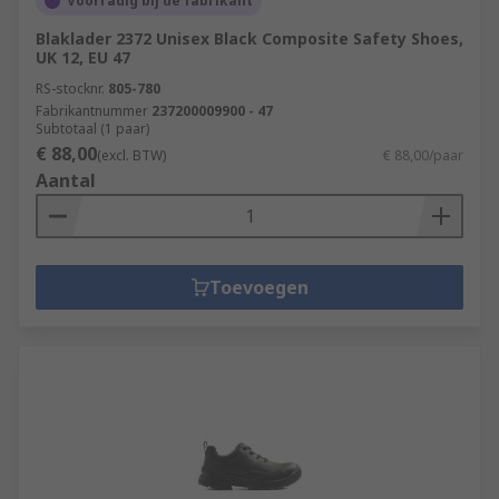
Voorradig bij de fabrikant
Blaklader 2372 Unisex Black Composite Safety Shoes,
UK 12, EU 47
RS-stocknr.
805-780
Fabrikantnummer
237200009900 - 47
Subtotaal (1 paar)
€ 88,00
(excl. BTW)
€ 88,00/paar
Aantal
Toevoegen