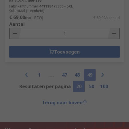
RS-stocknr.
806-395
Fabrikantnummer
441118479900 - 5XL
Subtotaal (1 eenheid)
€ 69,00
(excl. BTW)
€ 69,00/eenheid
Aantal
Toevoegen
1
47
48
49
Resultaten per pagina
20
50
100
Terug naar boven