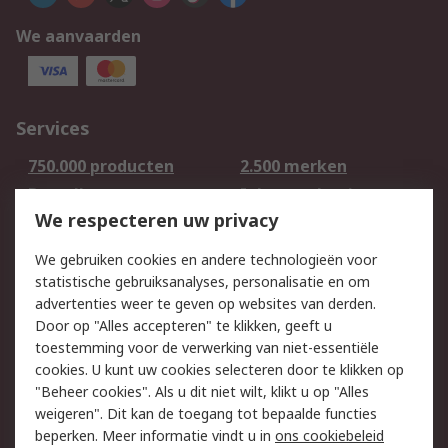
We aanvaarden
Services
750.000 producten
2.500 merken
Bestellen
Inkoopoplossingen
We respecteren uw privacy
Retouren
Technisch advies
Track & Trace
We gebruiken cookies en andere technologieën voor
statistische gebruiksanalyses, personalisatie en om
Wettelijk
advertenties weer te geven op websites van derden.
Door op "Alles accepteren" te klikken, geeft u
Cookiebeleid
Email veiligheid
toestemming voor de verwerking van niet-essentiële
Privacybeleid -
Websitevoorwaarden
cookies. U kunt uw cookies selecteren door te klikken op
Bijgewerkt
"Beheer cookies". Als u dit niet wilt, klikt u op "Alles
weigeren". Dit kan de toegang tot bepaalde functies
Algemene
beperken. Meer informatie vindt u in
ons cookiebeleid
verkoopvoorwaarden