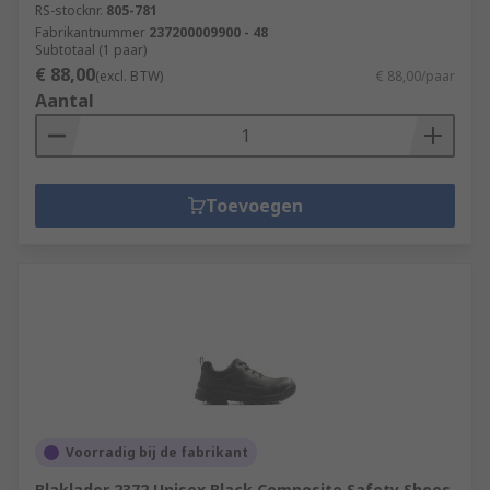
RS-stocknr.
805-781
Fabrikantnummer
237200009900 - 48
Subtotaal (1 paar)
€ 88,00
(excl. BTW)
€ 88,00/paar
Aantal
Toevoegen
Voorradig bij de fabrikant
Blaklader 2372 Unisex Black Composite Safety Shoes,