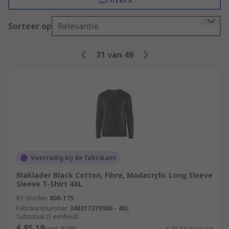
Sorteer op
Relevantie
31
van
49
Voorradig bij de fabrikant
Blaklader Black Cotton, Fibre, Modacrylic Long Sleeve
Sleeve T-Shirt 4XL
RS-stocknr.
806-175
Fabrikantnummer
348317379900 - 4XL
Subtotaal (1 eenheid)
€ 85,18
(excl. BTW)
€ 85,18/eenheid