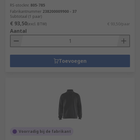
RS-stocknr.
805-785
Fabrikantnummer
238200009900 - 37
Subtotaal (1 paar)
€ 93,50
(excl. BTW)
€ 93,50/paar
Aantal
Toevoegen
Voorradig bij de fabrikant