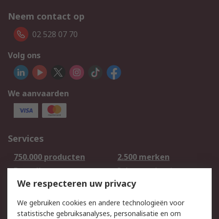
Neem contact op
02 528 07 70
Volg ons
We aanvaarden
Services
750.000 producten
2.500 merken
Bestellen
Inkoopoplossingen
We respecteren uw privacy
Retouren
Technisch advies
Track & Trace
We gebruiken cookies en andere technologieën voor
statistische gebruiksanalyses, personalisatie en om