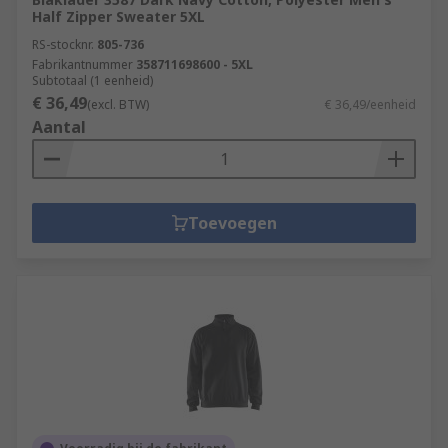
Half Zipper Sweater 5XL
RS-stocknr.
805-736
Fabrikantnummer
358711698600 - 5XL
Subtotaal (1 eenheid)
€ 36,49
(excl. BTW)
€ 36,49/eenheid
Aantal
Toevoegen