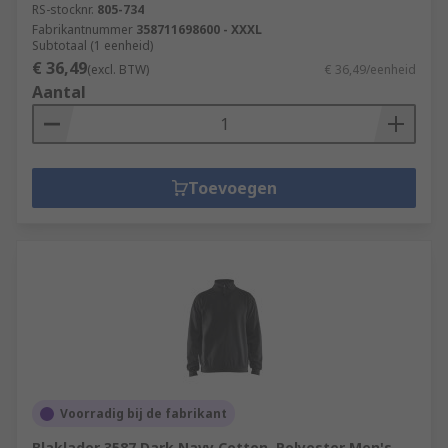
RS-stocknr.
805-734
Fabrikantnummer
358711698600 - XXXL
Subtotaal (1 eenheid)
€ 36,49
(excl. BTW)
€ 36,49/eenheid
Aantal
Toevoegen
Voorradig bij de fabrikant
Blaklader 3587 Dark Navy Cotton, Polyester Men's