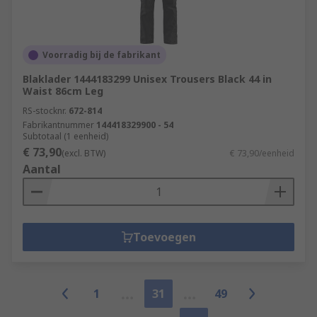
Voorradig bij de fabrikant
Blaklader 1444183299 Unisex Trousers Black 44 in
Waist 86cm Leg
RS-stocknr.
672-814
Fabrikantnummer
144418329900 - 54
Subtotaal (1 eenheid)
€ 73,90
(excl. BTW)
€ 73,90/eenheid
Aantal
Toevoegen
1
31
49