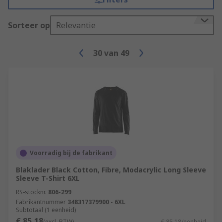
Sorteer op
Relevantie
30
van
49
Voorradig bij de fabrikant
Blaklader Black Cotton, Fibre, Modacrylic Long Sleeve
Sleeve T-Shirt 6XL
RS-stocknr.
806-299
Fabrikantnummer
348317379900 - 6XL
Subtotaal (1 eenheid)
€ 85,18
(excl. BTW)
€ 85,18/eenheid