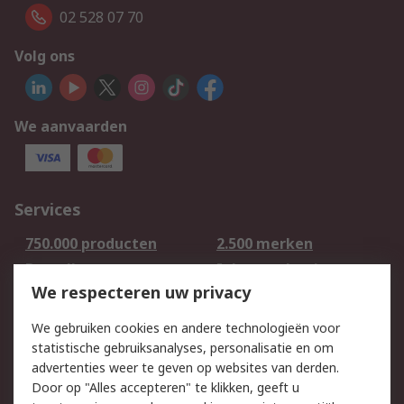
02 528 07 70
Volg ons
We aanvaarden
Services
750.000 producten
2.500 merken
Bestellen
Inkoopoplossingen
We respecteren uw privacy
Retouren
Technisch advies
Track & Trace
We gebruiken cookies en andere technologieën voor
statistische gebruiksanalyses, personalisatie en om
Wettelijk
advertenties weer te geven op websites van derden.
Door op "Alles accepteren" te klikken, geeft u
Cookiebeleid
Email veiligheid