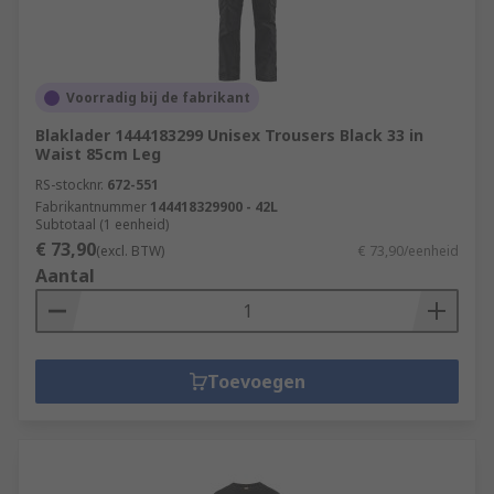
Voorradig bij de fabrikant
Blaklader 1444183299 Unisex Trousers Black 33 in
Waist 85cm Leg
RS-stocknr.
672-551
Fabrikantnummer
144418329900 - 42L
Subtotaal (1 eenheid)
€ 73,90
(excl. BTW)
€ 73,90/eenheid
Aantal
Toevoegen