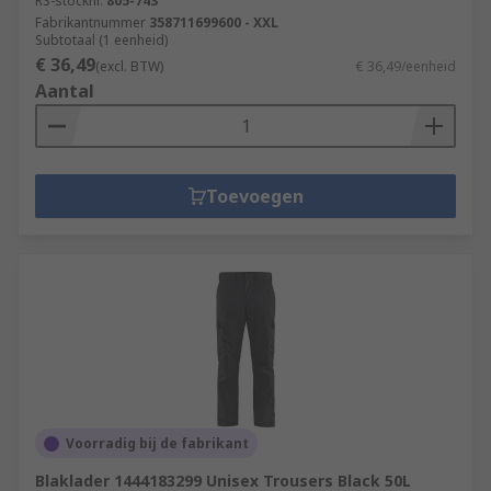
RS-stocknr.
805-743
Fabrikantnummer
358711699600 - XXL
Subtotaal (1 eenheid)
€ 36,49
(excl. BTW)
€ 36,49/eenheid
Aantal
Toevoegen
Voorradig bij de fabrikant
Blaklader 1444183299 Unisex Trousers Black 50L