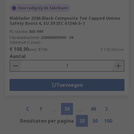
Voorradig bij de fabrikant
Blaklader 2386 Black Composite Toe Capped Unisex
Safety Boots 6, EU 39 IEC 61340-5-1
RS-stocknr.
805-999
Fabrikantnummer
238600009900 - 39
Subtotaal (1 paar)
€ 108,90
(excl. BTW)
€ 108,90/paar
Aantal
Toevoegen
1
30
49
Resultaten per pagina
20
50
100