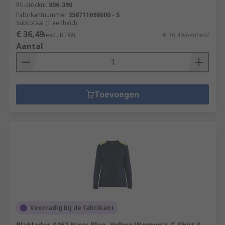
RS-stocknr.
806-390
Fabrikantnummer
358711698600 - S
Subtotaal (1 eenheid)
€ 36,49
(excl. BTW)
€ 36,49/eenheid
Aantal
Toevoegen
Voorradig bij de fabrikant
Blaklader 3467 Navy Blue, Yellow Women's T-Shirt S