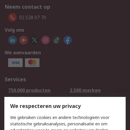
Neem contact op
02 528 07 70
Volg ons
We aanvaarden
Services
750.000 producten
2.500 merken
Bestellen
Inkoopoplossingen
We respecteren uw privacy
Retouren
Technisch advies
Track & Trace
We gebruiken cookies en andere technologieën voor
statistische gebruiksanalyses, personalisatie en om
Wettelijk